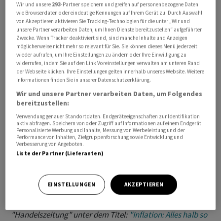
Wir und unsere
293
-Partner speichern und greifen auf personenbezogene Daten
wie Browserdaten oder eindeutige Kennungen auf Ihrem Gerät zu. Durch Auswahl
von Akzeptieren aktivieren Sie Tracking-Technologien für die unter „Wir und
unsere Partner verarbeiten Daten, um Ihnen Dienste bereitzustellen“ aufgeführten
Zwecke. Wenn Tracker deaktiviert sind, sind manche Inhalte und Anzeigen
möglicherweise nicht mehr so relevant für Sie. Sie können dieses Menü jederzeit
In Podcast "Handelszeitung Insights" spricht Tim
wieder aufrufen, um Ihre Einstellungen zu ändern oder Ihre Einwilligung zu
Höfinghoff mit seinen Kollegen Michael Heim und Ralph
widerrufen, indem Sie auf den Link Voreinstellungen verwalten am unteren Rand
der Webseite klicken. Ihre Einstellungen gelten innerhalb unseres Website. Weitere
Pöhner über Inflation: In vielen Ländern steigt das
Informationen finden Sie in unserer Datenschutzerklärung.
Preisniveau stark an. Wir reden darüber, was Inflation
Wir und unsere Partner verarbeiten Daten, um Folgendes
genau ist, warum uns das sorgen muss oder ob die
bereitzustellen:
Teuerung eben keine Bedrohung darstellt. Und wir
Verwendung genauer Standortdaten. Endgeräteeigenschaften zur Identifikation
klären, was dies alles bedeutet für Konsumenten, für
aktiv abfragen. Speichern von oder Zugriff auf Informationen auf einem Endgerät.
Personalisierte Werbung und Inhalte, Messung von Werbeleistung und der
den Lohn der Beschäftigten und welche Folgen für
Performance von Inhalten, Zielgruppenforschung sowie Entwicklung und
Verbesserung von Angeboten.
unsere Wirtschaft und den Rest der Welt zu erwarten
Liste der Partner (Lieferanten)
sind.
EINSTELLUNGEN
AKZEPTIEREN
Dieser Podcast erschien zuerst im Digitalangebot der
"Handelszeitung" unter dem Titel:
"Inflation: Alles halb so