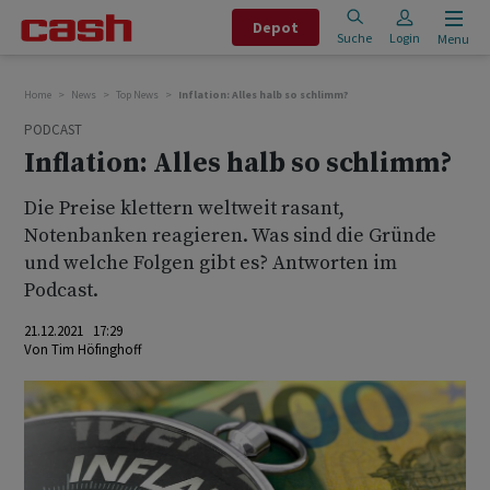
Depot
Suche
Login
Menu
Home
News
Top News
Inflation: Alles halb so schlimm?
PODCAST
Inflation: Alles halb so schlimm?
Die Preise klettern weltweit rasant,
Notenbanken reagieren. Was sind die Gründe
und welche Folgen gibt es? Antworten im
Podcast.
21.12.2021 17:29
Von
Tim Höfinghoff