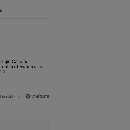
e
ten Artikel der letzten 7 days.
argin Calls bei
-und-Hott eines Anlagestrategen" mit 2 kommentare.
ikel mit dem Titel "Margin Calls bei Situational Awareness: Alles übe
ituational Awareness:
lles über den Retter-
3
eal
nterstützt von