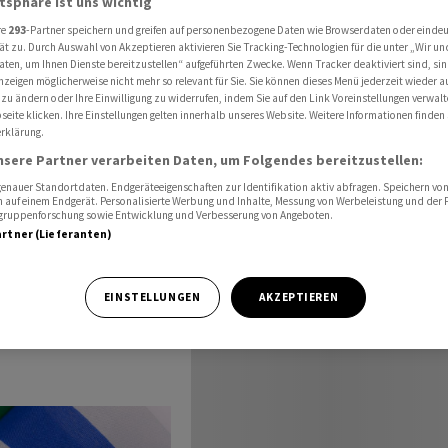
atsphäre ist uns wichtig
 im Iran
re
293
-Partner speichern und greifen auf personenbezogene Daten wie Browserdaten oder einde
ät zu. Durch Auswahl von Akzeptieren aktivieren Sie Tracking-Technologien für die unter „Wir un
aten, um Ihnen Dienste bereitzustellen“ aufgeführten Zwecke. Wenn Tracker deaktiviert sind, s
nzeigen möglicherweise nicht mehr so relevant für Sie. Sie können dieses Menü jederzeit wieder a
e
 zu ändern oder Ihre Einwilligung zu widerrufen, indem Sie auf den Link Voreinstellungen verwal
eite klicken. Ihre Einstellungen gelten innerhalb unseres Website. Weitere Informationen finden 
rklärung.
ran
nsere Partner verarbeiten Daten, um Folgendes bereitzustellen:
nauer Standortdaten. Endgeräteeigenschaften zur Identifikation aktiv abfragen. Speichern von 
 auf einem Endgerät. Personalisierte Werbung und Inhalte, Messung von Werbeleistung und der
elgruppenforschung sowie Entwicklung und Verbesserung von Angeboten.
artner (Lieferanten)
iffe im Iran.
EINSTELLUNGEN
AKZEPTIEREN