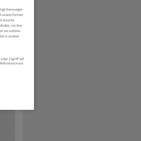
utige Kennungen
d unsere Partner
ind manche
ufrufen, um Ihre
ten am unteren
Sie in unserer
oder Zugriff auf
 Performance von