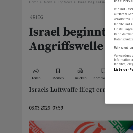
Ihre Priv
Home
News
Top News
Israel beginnt neue Angriffswelle
Wir und unse
auf Ihrem Ger
KRIEG
verarbeiten D
Inhalte und A
Israel beginnt neu
Einstellungen
Rand der Webs
Datenschutze
Angriffswelle im I
Wir und u
Verwendung ge
Informationen
Inhalten, Zi
Liste der P
Teilen
Merken
Drucken
Kommentare
Israels Luftwaffe fliegt erneut Angr
08.03.2026 07:59