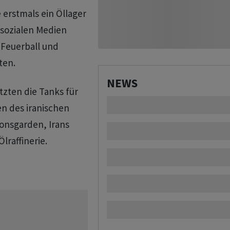
 erstmals ein Öllager
 sozialen Medien
 Feuerball und
ten.
NEWS
utzten die Tanks für
en des iranischen
ionsgarden, Irans
lraffinerie.