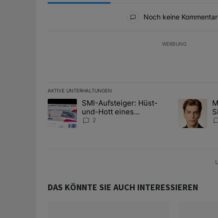
Alle Kommentare
Noch keine Kommentar
WERBUNG
AKTIVE UNTERHALTUNGEN
Das Folgende ist eine Liste der am meisten kommentier
SMI-Aufsteiger: Hüst-
M
Ein Trendartikel mit dem Titel "SMI-Aufsteiger: Hüst
Ein Trendart
und-Hott eines
S
Anlagestrategen
A
2
D
U
DAS KÖNNTE SIE AUCH INTERESSIEREN