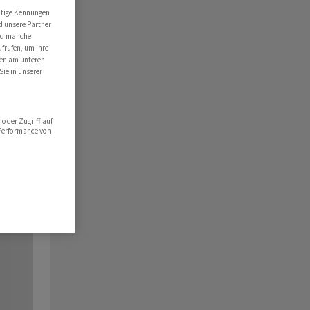
utige Kennungen
d unsere Partner
ind manche
ufrufen, um Ihre
ten am unteren
Sie in unserer
oder Zugriff auf
 Performance von