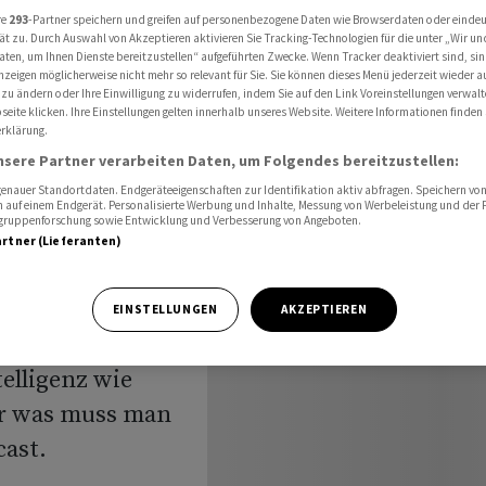
die wichtigsten Tools
re
293
-Partner speichern und greifen auf personenbezogene Daten wie Browserdaten oder einde
ät zu. Durch Auswahl von Akzeptieren aktivieren Sie Tracking-Technologien für die unter „Wir un
aten, um Ihnen Dienste bereitzustellen“ aufgeführten Zwecke. Wenn Tracker deaktiviert sind, s
nzeigen möglicherweise nicht mehr so relevant für Sie. Sie können dieses Menü jederzeit wieder a
 zu ändern oder Ihre Einwilligung zu widerrufen, indem Sie auf den Link Voreinstellungen verwal
enz: Das
eite klicken. Ihre Einstellungen gelten innerhalb unseres Website. Weitere Informationen finden 
rklärung.
en
nsere Partner verarbeiten Daten, um Folgendes bereitzustellen:
nauer Standortdaten. Endgeräteeigenschaften zur Identifikation aktiv abfragen. Speichern von 
 auf einem Endgerät. Personalisierte Werbung und Inhalte, Messung von Werbeleistung und der
elgruppenforschung sowie Entwicklung und Verbesserung von Angeboten.
artner (Lieferanten)
EINSTELLUNGEN
AKZEPTIEREN
elligenz wie
er was muss man
ast.