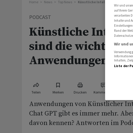
Home
News
Top News
Künstliche Intelligenz: Das sind 
Wir und unse
auf Ihrem Ger
verarbeiten D
PODCAST
Inhalte und A
Einstellungen
Künstliche Intellig
Rand der Webs
Datenschutze
sind die wichtigst
Wir und u
Verwendung ge
Anwendungen
Informationen
Inhalten, Zi
Liste der P
Teilen
Merken
Drucken
Kommentare
Anwendungen von Künstlicher Int
Chat GPT gibt es immer mehr. Ab
davon kennen? Antworten im Podc