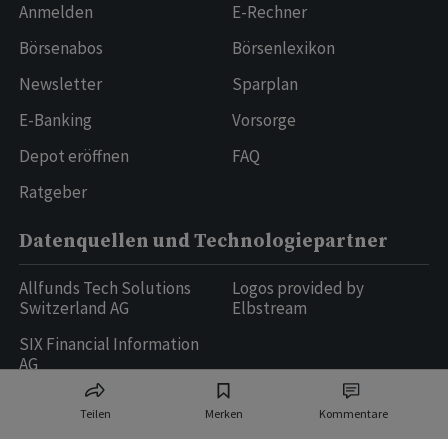
Anmelden
E-Rechner
Börsenabos
Börsenlexikon
Newsletter
Sparplan
E-Banking
Vorsorge
Depot eröffnen
FAQ
Ratgeber
Datenquellen und Technologiepartner
Allfunds Tech Solutions
Logos provided by
Switzerland AG
Elbstream
SIX Financial Information
AG
Teilen
Merken
Kommentare
Ringier AG | Ringier Medien Schweiz