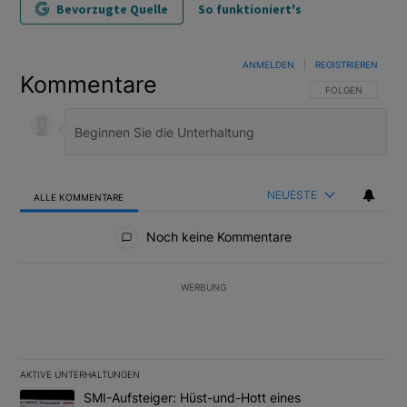
Bevorzugte Quelle
So funktioniert's
ANMELDEN
|
REGISTRIEREN
Kommentare
FOLGE DIESER U
FOLGEN
NEUESTE
ALLE KOMMENTARE
Alle Kommentare
Noch keine Kommentare
WERBUNG
AKTIVE UNTERHALTUNGEN
Das Folgende ist eine Liste der am meisten kommentierten Artikel
Ein Trendartikel mit dem Titel "SMI-Aufsteiger: Hüst-und-Hott e
SMI-Aufsteiger: Hüst-und-Hott eines