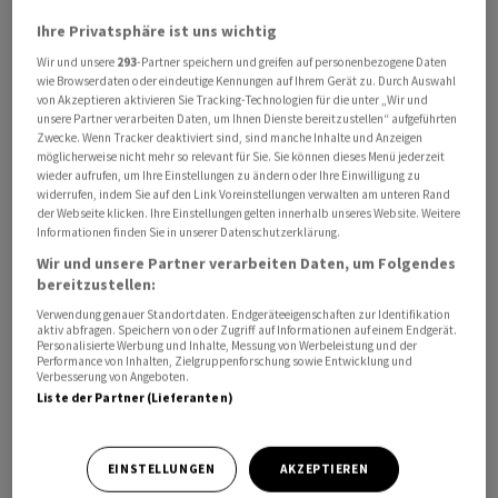
Ihre Privatsphäre ist uns wichtig
Wir und unsere
293
-Partner speichern und greifen auf personenbezogene Daten
wie Browserdaten oder eindeutige Kennungen auf Ihrem Gerät zu. Durch Auswahl
von Akzeptieren aktivieren Sie Tracking-Technologien für die unter „Wir und
unsere Partner verarbeiten Daten, um Ihnen Dienste bereitzustellen“ aufgeführten
Diese ausserordentliche GV des Batterienherstellers
Zwecke. Wenn Tracker deaktiviert sind, sind manche Inhalte und Anzeigen
Leclanché
findet am 22. Juli statt und soll insbesondere
möglicherweise nicht mehr so relevant für Sie. Sie können dieses Menü jederzeit
wieder aufrufen, um Ihre Einstellungen zu ändern oder Ihre Einwilligung zu
eine Wiederwahl der Verwaltungsräte ermöglichen.
widerrufen, indem Sie auf den Link Voreinstellungen verwalten am unteren Rand
der Webseite klicken. Ihre Einstellungen gelten innerhalb unseres Website. Weitere
Denn durch die Verschiebung des Jahresabschlusses
Informationen finden Sie in unserer Datenschutzerklärung.
könne die normale Generalversammlung nicht
Wir und unsere Partner verarbeiten Daten, um Folgendes
bereitzustellen:
fristgerecht stattfinden und die Amtszeit der VR-
Verwendung genauer Standortdaten. Endgeräteeigenschaften zur Identifikation
Mitglieder würde auslaufen, wie aus der Einladung am
aktiv abfragen. Speichern von oder Zugriff auf Informationen auf einem Endgerät.
Dienstag hervorgeht.
Personalisierte Werbung und Inhalte, Messung von Werbeleistung und der
Performance von Inhalten, Zielgruppenforschung sowie Entwicklung und
Verbesserung von Angeboten.
Das Unternehmen hatte Anfang Juni eine
Liste der Partner (Lieferanten)
Fristverlängerung für die Publikation des
Jahresberichts 2025 von der SIX Exchange Regulation
EINSTELLUNGEN
AKZEPTIEREN
bis zum 31. Juli erhalten. Die Aktien von
Leclanché