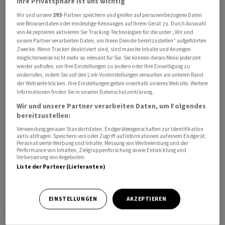
Ihre Privatsphäre ist uns wichtig
Wir und unsere
293
-Partner speichern und greifen auf personenbezogene Daten
wie Browserdaten oder eindeutige Kennungen auf Ihrem Gerät zu. Durch Auswahl
von Akzeptieren aktivieren Sie Tracking-Technologien für die unter „Wir und
unsere Partner verarbeiten Daten, um Ihnen Dienste bereitzustellen“ aufgeführten
Zwecke. Wenn Tracker deaktiviert sind, sind manche Inhalte und Anzeigen
möglicherweise nicht mehr so relevant für Sie. Sie können dieses Menü jederzeit
wieder aufrufen, um Ihre Einstellungen zu ändern oder Ihre Einwilligung zu
Lindt & Sprüngli
hat sein Aktienrückkaufprogramm, das
widerrufen, indem Sie auf den Link Voreinstellungen verwalten am unteren Rand
im August 2024 begann, bereits am 9. April 2026 vorzeitig
der Webseite klicken. Ihre Einstellungen gelten innerhalb unseres Website. Weitere
Informationen finden Sie in unserer Datenschutzerklärung.
abgeschlossen. Insgesamt wurden 601 Namenaktien
Wir und unsere Partner verarbeiten Daten, um Folgendes
und 39'420 Partizipationsscheine im Gesamtwert von
bereitzustellen:
499,3 Millionen Franken zurückgekauft.
Verwendung genauer Standortdaten. Endgeräteeigenschaften zur Identifikation
aktiv abfragen. Speichern von oder Zugriff auf Informationen auf einem Endgerät.
Ein neues Rückkaufprogramm über bis zu 1 Milliarde
Personalisierte Werbung und Inhalte, Messung von Werbeleistung und der
Performance von Inhalten, Zielgruppenforschung sowie Entwicklung und
Franken startet im Mai 2026, wie das Unternehmen am
Verbesserung von Angeboten.
Liste der Partner (Lieferanten)
Freitag mitteilte.
(AWP)
EINSTELLUNGEN
AKZEPTIEREN