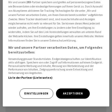
Wir und unsere
293
-Partner speichern und greifen auf personenbezogene Daten
wie Browserdaten oder eindeutige Kennungen auf Ihrem Gerät zu. Durch Auswahl
von Akzeptieren aktivieren Sie Tracking-Technologien für die unter „Wir und
unsere Partner verarbeiten Daten, um Ihnen Dienste bereitzustellen“ aufgeführten
Zwecke. Wenn Tracker deaktiviert sind, sind manche Inhalte und Anzeigen
Die Übernahme der Anlage in Vacaville, Kalifornien, für
möglicherweise nicht mehr so relevant für Sie. Sie können dieses Menü jederzeit
1,2 Milliarden US-Dollar von
Roche
wurde nun
wieder aufrufen, um Ihre Einstellungen zu ändern oder Ihre Einwilligung zu
widerrufen, indem Sie auf den Link Voreinstellungen verwalten am unteren Rand
abgeschlossen, wie der Pharmazulieferer am Dienstag
der Webseite klicken. Ihre Einstellungen gelten innerhalb unseres Website. Weitere
mitteilte.
Informationen finden Sie in unserer Datenschutzerklärung.
Wir und unsere Partner verarbeiten Daten, um Folgendes
Lonza
hatte den Kauf der Anlage der
Roche
-Tochter
bereitzustellen:
Genentech im März angekündigt. Mit einer
Verwendung genauer Standortdaten. Endgeräteeigenschaften zur Identifikation
aktiv abfragen. Speichern von oder Zugriff auf Informationen auf einem Endgerät.
Gesamtkapazität von rund 330'000 Litern an
Personalisierte Werbung und Inhalte, Messung von Werbeleistung und der
Performance von Inhalten, Zielgruppenforschung sowie Entwicklung und
Bioreaktoren sei der Standort an der amerikanischen
Verbesserung von Angeboten.
Westküste eine der weltgrössten Produktionsanlagen
Liste der Partner (Lieferanten)
biologische Arzneimittel.
EINSTELLUNGEN
AKZEPTIEREN
(AWP)