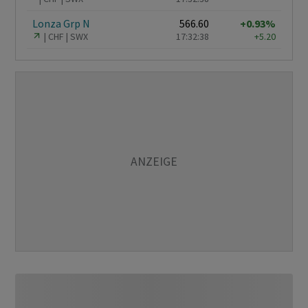
Lonza Grp N
566.60
+0.93%
CHF
SWX
17:32:38
+5.20