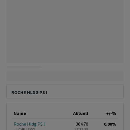
ROCHE HLDG PS I
Name
Aktuell
+/-%
Roche Hldg PS I
364.70
0.00%
–
CHF
SWX
17:32:38
–