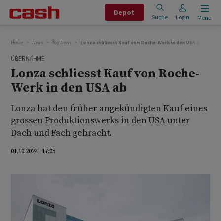
Depot
Suche
Login
Menu
Home
News
Top News
Lonza schliesst Kauf von Roche-Werk in den USA ab
ÜBERNAHME
Lonza schliesst Kauf von Roche-
Werk in den USA ab
Lonza hat den früher angekündigten Kauf eines
grossen Produktionswerks in den USA unter
Dach und Fach gebracht.
01.10.2024 17:05