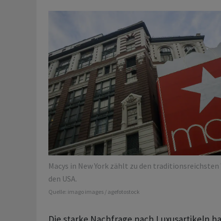
Macys in New York zählt zu den traditionsreichste
den USA.
Quelle:
imago images / agefotostock
Die starke Nachfrage nach Luxusartikeln ha