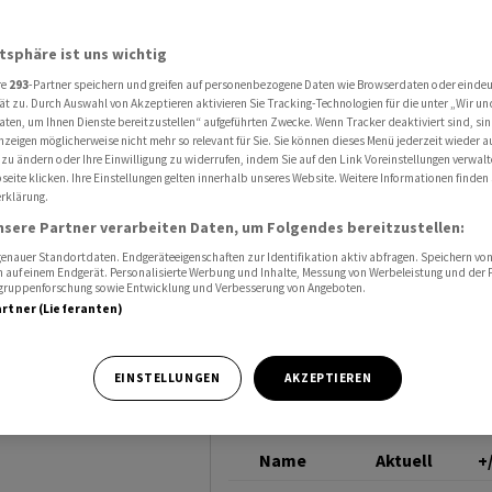
an
MACY'S
atsphäre ist uns wichtig
re
293
-Partner speichern und greifen auf personenbezogene Daten wie Browserdaten oder einde
chiebt
ät zu. Durch Auswahl von Akzeptieren aktivieren Sie Tracking-Technologien für die unter „Wir un
aten, um Ihnen Dienste bereitzustellen“ aufgeführten Zwecke. Wenn Tracker deaktiviert sind, s
nzeigen möglicherweise nicht mehr so relevant für Sie. Sie können dieses Menü jederzeit wieder a
 zu ändern oder Ihre Einwilligung zu widerrufen, indem Sie auf den Link Voreinstellungen verwal
eite klicken. Ihre Einstellungen gelten innerhalb unseres Website. Weitere Informationen finden 
rklärung.
nsere Partner verarbeiten Daten, um Folgendes bereitzustellen:
nauer Standortdaten. Endgeräteeigenschaften zur Identifikation aktiv abfragen. Speichern von 
 auf einem Endgerät. Personalisierte Werbung und Inhalte, Messung von Werbeleistung und der
elgruppenforschung sowie Entwicklung und Verbesserung von Angeboten.
artner (Lieferanten)
eichnet zum
er wachsenden
EINSTELLUNGEN
AKZEPTIEREN
Name
Aktuell
+