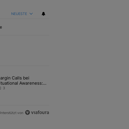
NEUESTE
e
ten Artikel der letzten 7 days.
argin Calls bei
-und-Hott eines Anlagestrategen" mit 2 kommentare.
ikel mit dem Titel "Margin Calls bei Situational Awareness: Alles übe
ituational Awareness:
lles über den Retter-
3
eal
nterstützt von