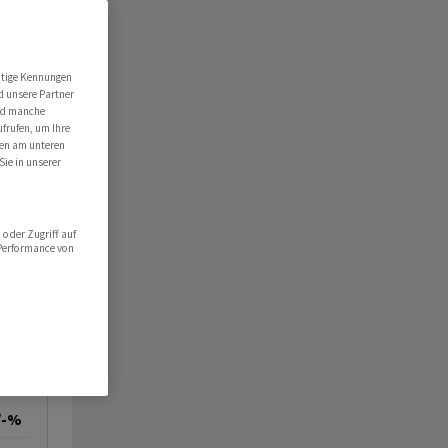
utige Kennungen
d unsere Partner
ind manche
ufrufen, um Ihre
ten am unteren
Sie in unserer
oder Zugriff auf
 Performance von
/-%