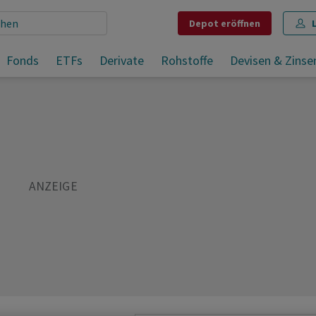
Depot
eröffnen
Fonds
ETFs
Derivate
Rohstoffe
Devisen & Zinse
Teilen
Merken
Drucken
Kommentare