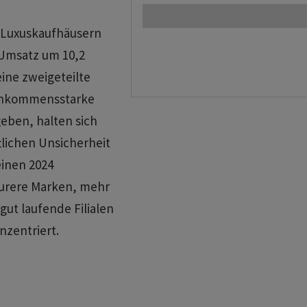
n Luxuskaufhäusern
​Umsatz um 10,2
eine zweigeteilte
inkommensstarke
eben, halten sich
lichen ‌Unsicherheit
einen 2024
eurere Marken, mehr
 gut laufende Filialen
nzentriert.