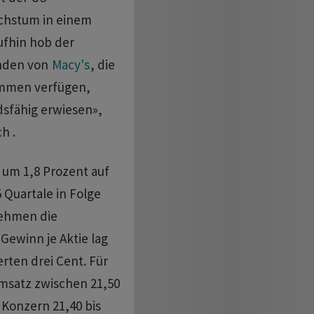
chstum in einem
aufhin hob der
unden von
Macy's
, ⁠die
ommen verfügen,
dsfähig erwiesen»,
h .
e um 1,8 Prozent auf
5 Quartale in Folge
nehmen die
Gewinn je Aktie lag
erten drei Cent. Für
msatz zwischen 21,50
r Konzern 21,40 bis