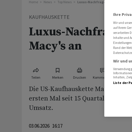
Home
News
Top News
Luxus-Nachfrage schiebt Macy's 
Ihre Priv
KAUFHAUSKETTE
Wir und unse
Luxus-Nachfrage s
auf Ihrem Ger
verarbeiten D
Inhalte und A
Macy's an
Einstellungen
Rand der Webs
Datenschutze
Wir und u
Verwendung ge
Informationen
Teilen
Merken
Drucken
Kommentare
Inhalten, Zi
Liste der P
Die US-Kaufhauskette Macy's verz
ersten Mal seit 15 Quartalen wied
Umsatz.
03.06.2026 16:17