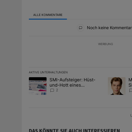
ALLE KOMMENTARE
Alle Kommentare
Noch keine Kommentar
WERBUNG
AKTIVE UNTERHALTUNGEN
Das Folgende ist eine Liste der am meisten kommentier
SMI-Aufsteiger: Hüst-
M
Ein Trendartikel mit dem Titel "SMI-Aufsteiger: Hüst
Ein Trendart
und-Hott eines
S
Anlagestrategen
A
2
D
U
DAS KÖNNTE SIE AUCH INTERESSIEREN