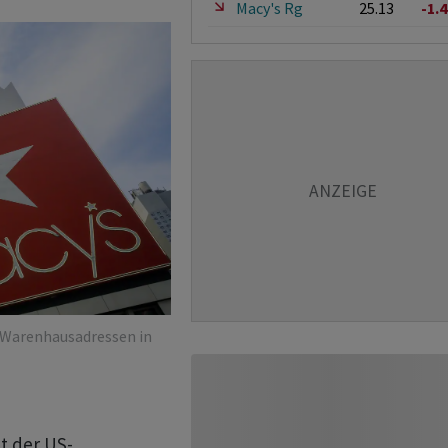
Macy's Rg
25.13
-1.
n Warenhausadressen in
t der US-