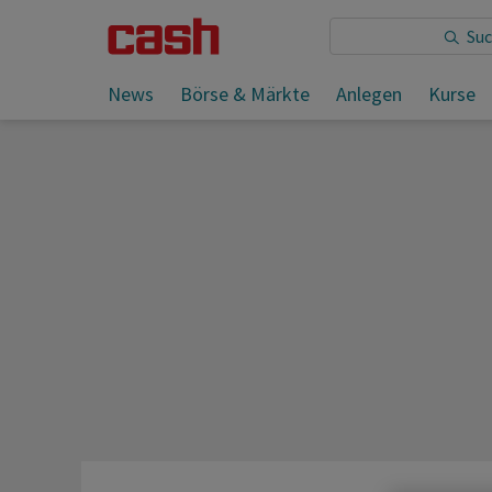
Sie lesen:
Luxus-Nachfrage schiebt Macy's an
News
Börse & Märkte
Anlegen
Kurse