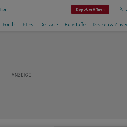
Depot
eröffnen
Fonds
ETFs
Derivate
Rohstoffe
Devisen & Zinse
Teilen
Merken
Drucken
Kommentare