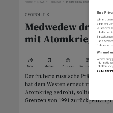
Home
News
Top News
Medwedew droht erneut mit Ato
Ihre Priv
GEOPOLITIK
Wir und unse
Medwedew droht e
auf Ihrem Ger
verarbeiten D
Inhalte und A
mit Atomkrieg
Einstellungen
Rand der Webs
Datenschutze
Wir und u
Verwendung ge
Informationen
Teilen
Merken
Drucken
Kommentare
Inhalten, Zi
Liste der P
Der frühere russische Präsident 
hat dem Westen erneut mit einem
Atomkrieg gedroht, sollte Russland
Grenzen von 1991 zurückgedrängt