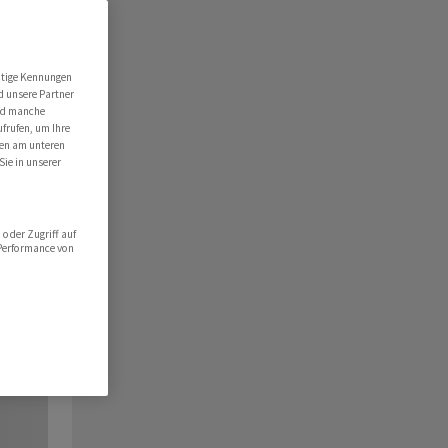
utige Kennungen
d unsere Partner
ind manche
ufrufen, um Ihre
ten am unteren
Sie in unserer
oder Zugriff auf
 Performance von