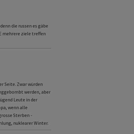
n denn die russen es gäbe
E mehrere ziele treffen
ner Seite. Zwar würden
 weggebombt werden, aber
nügend Leute in der
pa, wenn alle
grosse Sterben -
lung, nuklearer Winter.