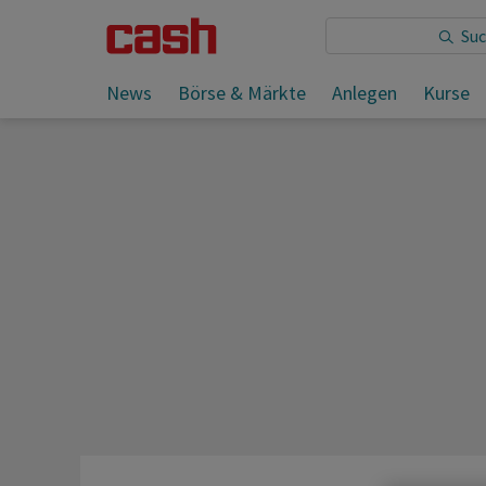
Sie lesen:
Medwedew droht erneut mit Atomkrieg
News
Börse & Märkte
Anlegen
Kurse