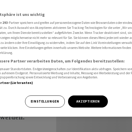
mkrieg
atsphäre ist uns wichtig
re
293
-Partner speichern und greifen auf personenbezogene Daten wie Browserdaten oder einde
rneut
ät zu. Durch Auswahl von Akzeptieren aktivieren Sie Tracking-Technologien für die unter „Wir un
aten, um Ihnen Dienste bereitzustellen“ aufgeführten Zwecke. Wenn Tracker deaktiviert sind, s
nzeigen möglicherweise nicht mehr so relevant für Sie. Sie können dieses Menü jederzeit wieder a
 zu ändern oder Ihre Einwilligung zu widerrufen, indem Sie auf den Link Voreinstellungen verwal
eite klicken. Ihre Einstellungen gelten innerhalb unseres Website. Weitere Informationen finden 
rklärung.
nsere Partner verarbeiten Daten, um Folgendes bereitzustellen:
nauer Standortdaten. Endgeräteeigenschaften zur Identifikation aktiv abfragen. Speichern von 
 auf einem Endgerät. Personalisierte Werbung und Inhalte, Messung von Werbeleistung und der
elgruppenforschung sowie Entwicklung und Verbesserung von Angeboten.
artner (Lieferanten)
Dmitri Medwedew
 umfassenden
EINSTELLUNGEN
AKZEPTIEREN
 in seine
 werden.