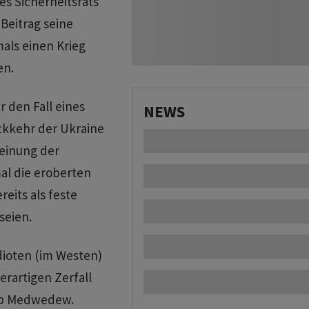
es Sicherheitsrats
Beitrag seine
als einen Krieg
en.
 den Fall eines
NEWS
ückkehr der Ukraine
Meinung der
al die eroberten
reits als feste
seien.
dioten (im Westen)
erartigen Zerfall
eb Medwedew.