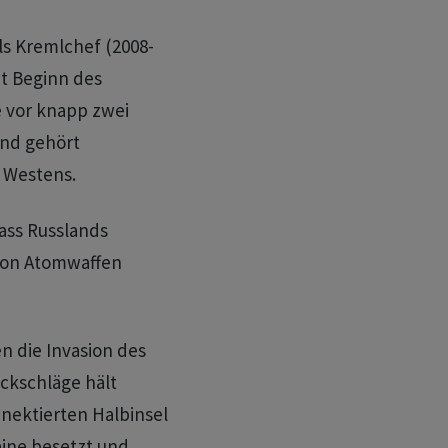
s Kremlchef (2008-
eit Beginn des
e vor knapp zwei
und gehört
s Westens.
ass Russlands
 von Atomwaffen
n die Invasion des
ckschläge hält
nnektierten Halbinsel
aine besetzt und