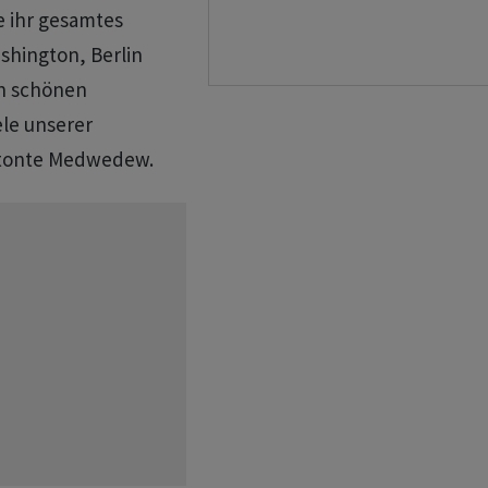
e ihr gesamtes
shington, Berlin
en schönen
ele unserer
etonte Medwedew.