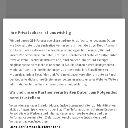
Ihre Privatsphäre ist uns wichtig
Wir und unsere
293
-Partner speichern und greifen auf personenbezogene Daten
wie Browserdaten oder eindeutige Kennungen auf Ihrem Gerät zu. Durch Auswahl
Die Aktionärinnen und Aktionäre des
von Akzeptieren aktivieren Sie Tracking-Technologien für die unter „Wir und
Solarunternehmens
Meyer Burger
haben am Montag an
unsere Partner verarbeiten Daten, um Ihnen Dienste bereitzustellen“ aufgeführten
einer ausserordentlichen Generalversammlung den
Zwecke. Wenn Tracker deaktiviert sind, sind manche Inhalte und Anzeigen
möglicherweise nicht mehr so relevant für Sie. Sie können dieses Menü jederzeit
Plänen der Firmenleitung zugestimmt. Sie
wieder aufrufen, um Ihre Einstellungen zu ändern oder Ihre Einwilligung zu
genehmigten die ordentliche Kapitalerhöhung über
widerrufen, indem Sie auf den Link Voreinstellungen verwalten am unteren Rand
der Webseite klicken. Ihre Einstellungen gelten innerhalb unseres Website. Weitere
geplant rund 200 Millionen Franken mit 95,99 Prozent
Informationen finden Sie in unserer Datenschutzerklärung.
der Stimmen, wie es in einer Mitteilung vom Abend
Wir und unsere Partner verarbeiten Daten, um Folgendes
hiess.
bereitzustellen:
Verwendung genauer Standortdaten. Endgeräteeigenschaften zur Identifikation
aktiv abfragen. Speichern von oder Zugriff auf Informationen auf einem Endgerät.
Weiter stimmten die Aktionäre laut den Angaben der
Personalisierte Werbung und Inhalte, Messung von Werbeleistung und der
Erhöhung des bedingten Kapitals mit 95,71 Prozent
Performance von Inhalten, Zielgruppenforschung sowie Entwicklung und
Verbesserung von Angeboten.
sowie der Einführung eines Kapitalbands mit 85,11
Liste der Partner (Lieferanten)