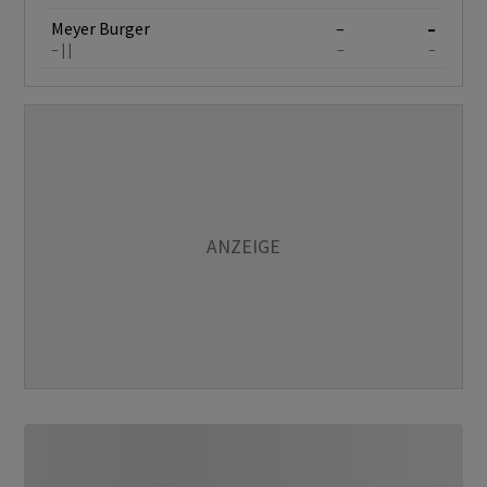
Meyer Burger
–
–
–
–
–