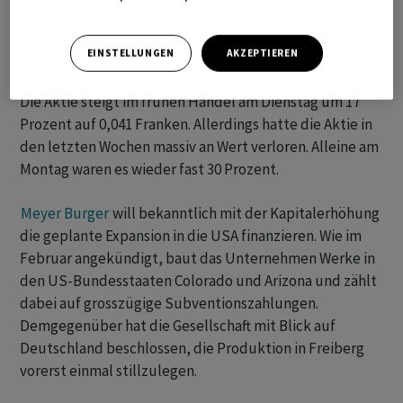
Prozent zu. Gemäss Communiqué war an der
Versammlung gut 38 Prozent des Aktienkapitals
EINSTELLUNGEN
AKZEPTIEREN
vertreten.
Die Aktie steigt im frühen Handel am Dienstag um 17
Prozent auf 0,041 Franken. Allerdings hatte die Aktie in
den letzten Wochen massiv an Wert verloren. Alleine am
Montag waren es wieder fast 30 Prozent.
Meyer Burger
will bekanntlich mit der Kapitalerhöhung
die geplante Expansion in die USA finanzieren. Wie im
Februar angekündigt, baut das Unternehmen Werke in
den US-Bundesstaaten Colorado und Arizona und zählt
dabei auf grosszügige Subventionszahlungen.
Demgegenüber hat die Gesellschaft mit Blick auf
Deutschland beschlossen, die Produktion in Freiberg
vorerst einmal stillzulegen.