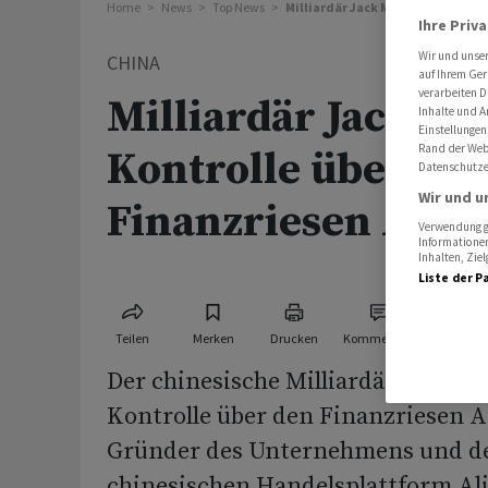
Home
News
Top News
Milliardär Jack Ma gibt Kontroll
Ihre Priv
Wir und unse
CHINA
auf Ihrem Ger
verarbeiten D
Milliardär Jack Ma
Inhalte und A
Einstellungen
Rand der Webs
Kontrolle über
Datenschutze
Wir und u
Finanzriesen Ant 
Verwendung ge
Informationen
Inhalten, Zi
Liste der P
Teilen
Merken
Drucken
Kommentare
Der chinesische Milliardär Jack Ma 
Kontrolle über den Finanzriesen A
Gründer des Unternehmens und de
chinesischen Handelsplattform Ali