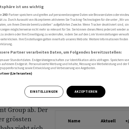
e über Finanzriesen Ant Group ab
atsphäre ist uns wichtig
ALIBABA GROUP
re
293
-Partner speichern und greifen auf personenbezogene Daten wie Browserdaten oder einde
ät zu. Durch Auswahl von Akzeptieren aktivieren Sie Tracking-Technologien für die unter „Wir un
aten, um Ihnen Dienste bereitzustellen“ aufgeführten Zwecke. Wenn Tracker deaktiviert sind, s
 gibt
nzeigen möglicherweise nicht mehr so relevant für Sie. Sie können dieses Menü jederzeit wieder a
 zu ändern oder Ihre Einwilligung zu widerrufen, indem Sie auf den Link Voreinstellungen verwal
eite klicken. Ihre Einstellungen gelten innerhalb unseres Website. Weitere Informationen finden 
rklärung.
nsere Partner verarbeiten Daten, um Folgendes bereitzustellen:
Group ab
nauer Standortdaten. Endgeräteeigenschaften zur Identifikation aktiv abfragen. Speichern von 
 auf einem Endgerät. Personalisierte Werbung und Inhalte, Messung von Werbeleistung und der
elgruppenforschung sowie Entwicklung und Verbesserung von Angeboten.
artner (Lieferanten)
EINSTELLUNGEN
AKZEPTIEREN
gibt die
nt Group ab. Der
r grössten
Name
Aktuell
+
baba zieht sich