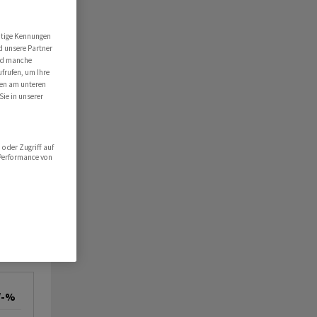
utige Kennungen
d unsere Partner
ind manche
ufrufen, um Ihre
ten am unteren
Sie in unserer
oder Zugriff auf
 Performance von
/-%