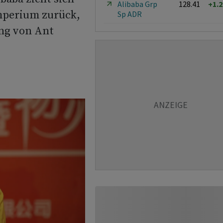
Alibaba Grp
128.41
+1.
mperium zurück,
Sp ADR
ung von Ant