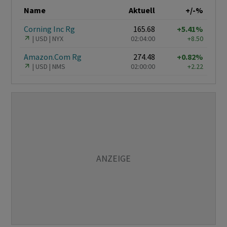
Name
Aktuell
+/-%
Corning Inc Rg
165.68
+5.41%
USD
NYX
02:04:00
+8.50
Amazon.Com Rg
274.48
+0.82%
USD
NMS
02:00:00
+2.22