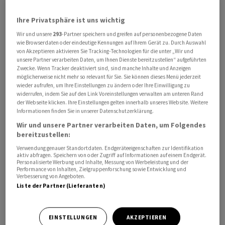
Ihre Privatsphäre ist uns wichtig
Wir und unsere
293
-Partner speichern und greifen auf personenbezogene Daten
wie Browserdaten oder eindeutige Kennungen auf Ihrem Gerät zu. Durch Auswahl
Die Papiere des New Yorker Unternehmens
Corning
von Akzeptieren aktivieren Sie Tracking-Technologien für die unter „Wir und
unsere Partner verarbeiten Daten, um Ihnen Dienste bereitzustellen“ aufgeführten
stiegen im frühen US-Handel um sieben Prozent.
Zwecke. Wenn Tracker deaktiviert sind, sind manche Inhalte und Anzeigen
Corning
soll über mehrere Jahre Glasfaserkabel und
möglicherweise nicht mehr so relevant für Sie. Sie können dieses Menü jederzeit
wieder aufrufen, um Ihre Einstellungen zu ändern oder Ihre Einwilligung zu
dazugehörige Komponenten für ‌den Ausbau ⁠der
widerrufen, indem Sie auf den Link Voreinstellungen verwalten am unteren Rand
Rechenzentren von
Amazon
in den USA liefern, wie die
der Webseite klicken. Ihre Einstellungen gelten innerhalb unseres Website. Weitere
Informationen finden Sie in unserer Datenschutzerklärung.
beiden Firmen mitteilten.
Wir und unsere Partner verarbeiten Daten, um Folgendes
bereitzustellen:
Durch die Investition sollen 1000 neue Arbeitsplätze in
Verwendung genauer Standortdaten. Endgeräteeigenschaften zur Identifikation
den Corning-Produktionsstätten im US-Bundesstaat
aktiv abfragen. Speichern von oder Zugriff auf Informationen auf einem Endgerät.
Personalisierte Werbung und Inhalte, Messung von Werbeleistung und der
North Carolina geschaffen ⁠werden. Der Aktienkurs des
Performance von Inhalten, Zielgruppenforschung sowie Entwicklung und
Unternehmens hat sich in diesem Jahr bereits mehr als
Verbesserung von Angeboten.
Liste der Partner (Lieferanten)
verdoppelt.
(Reuters)
EINSTELLUNGEN
AKZEPTIEREN