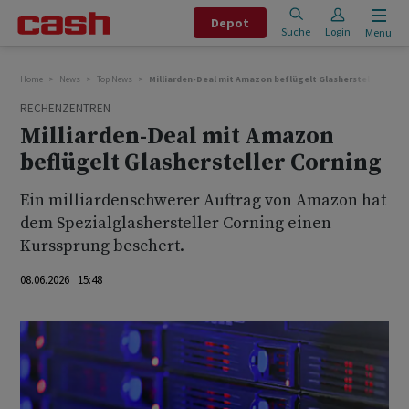
Depot
Suche
Login
Menu
Home
News
Top News
Milliarden-Deal mit Amazon beflügelt Glashersteller Corn
RECHENZENTREN
Milliarden-Deal mit Amazon
beflügelt Glashersteller Corning
Ein milliardenschwerer Auftrag von Amazon hat
dem Spezialglashersteller Corning einen
Kurssprung beschert.
08.06.2026 15:48