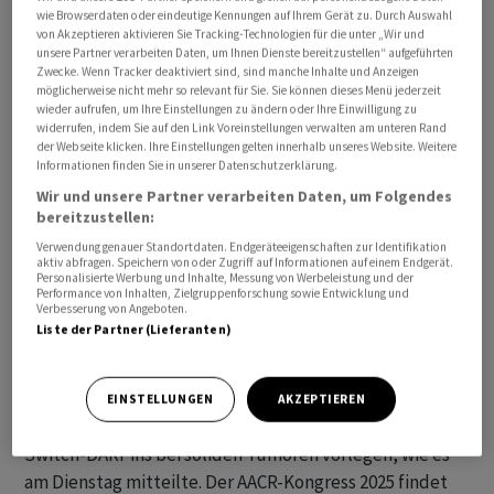
wie Browserdaten oder eindeutige Kennungen auf Ihrem Gerät zu. Durch Auswahl
von Akzeptieren aktivieren Sie Tracking-Technologien für die unter „Wir und
unsere Partner verarbeiten Daten, um Ihnen Dienste bereitzustellen“ aufgeführten
Zwecke. Wenn Tracker deaktiviert sind, sind manche Inhalte und Anzeigen
möglicherweise nicht mehr so relevant für Sie. Sie können dieses Menü jederzeit
wieder aufrufen, um Ihre Einstellungen zu ändern oder Ihre Einwilligung zu
Das Biotech-Unternehmen
Molecular Partners
wird am
widerrufen, indem Sie auf den Link Voreinstellungen verwalten am unteren Rand
der Webseite klicken. Ihre Einstellungen gelten innerhalb unseres Website. Weitere
Jahreskongress der American Association for Cancer
Informationen finden Sie in unserer Datenschutzerklärung.
Research (AACR) von Ende April neue Studiendaten zu
Wir und unsere Partner verarbeiten Daten, um Folgendes
seinen Radio-DARPin-Therapien in der
bereitzustellen:
Krebsbehandlung vorlegen.
Verwendung genauer Standortdaten. Endgeräteeigenschaften zur Identifikation
aktiv abfragen. Speichern von oder Zugriff auf Informationen auf einem Endgerät.
Personalisierte Werbung und Inhalte, Messung von Werbeleistung und der
An drei Posterpräsentationen werde das Unternehmen
Performance von Inhalten, Zielgruppenforschung sowie Entwicklung und
Verbesserung von Angeboten.
Daten für seinen Radio-DARPin-Kandidaten MP0712 für
Liste der Partner (Lieferanten)
gezielte Strahlentherapie bei kleinzelligem
Lungenkrebs, zu seiner Pb-basierte Radio-DARPin-
Therapie (RDT) zur Behandlung von soliden Tumoren
EINSTELLUNGEN
AKZEPTIEREN
sowie neue Proof-of-Concept-Daten zu seinen CD3
Switch-DARPins bei soliden Tumoren vorlegen, wie es
am Dienstag mitteilte. Der AACR-Kongress 2025 findet