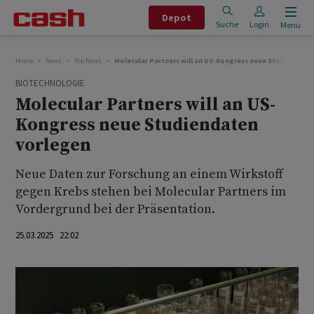
Depot
Suche
Login
Menu
Home
News
Top News
Molecular Partners will an US-Kongress neue Studiendate
BIOTECHNOLOGIE
Molecular Partners will an US-
Kongress neue Studiendaten
vorlegen
Neue Daten zur Forschung an einem Wirkstoff
gegen Krebs stehen bei Molecular Partners im
Vordergrund bei der Präsentation.
25.03.2025 22:02