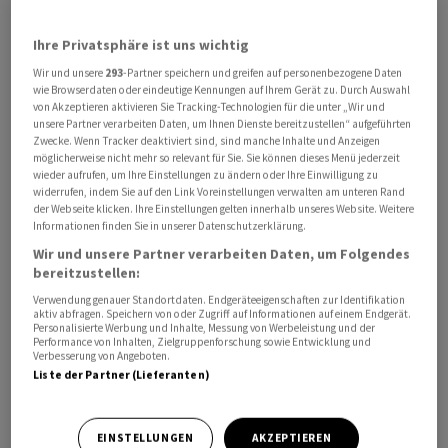
Ihre Privatsphäre ist uns wichtig
Wir und unsere
293
-Partner speichern und greifen auf personenbezogene Daten
"Wenn grosse Dogecoin-Inhaber den grössten Teil ihrer
wie Browserdaten oder eindeutige Kennungen auf Ihrem Gerät zu. Durch Auswahl
von Akzeptieren aktivieren Sie Tracking-Technologien für die unter „Wir und
Münzen verkaufen, hat das meine volle Unterstützung.
unsere Partner verarbeiten Daten, um Ihnen Dienste bereitzustellen“ aufgeführten
Zu viel Konzentration ist das einzige wirkliche Problem
Zwecke. Wenn Tracker deaktiviert sind, sind manche Inhalte und Anzeigen
möglicherweise nicht mehr so relevant für Sie. Sie können dieses Menü jederzeit
in meinen Augen", schrieb der Chef des
wieder aufrufen, um Ihre Einstellungen zu ändern oder Ihre Einwilligung zu
Elektroautobauers Tesla am Sonntag auf dem
widerrufen, indem Sie auf den Link Voreinstellungen verwalten am unteren Rand
der Webseite klicken. Ihre Einstellungen gelten innerhalb unseres Website. Weitere
Kurznachrichtendienst.
Informationen finden Sie in unserer Datenschutzerklärung.
Wir und unsere Partner verarbeiten Daten, um Folgendes
Auf die Nachfrage eines Twitter-Nutzers, ob dies den
bereitzustellen:
Wert der Kryptowährung steigen lassen oder schwächen
Verwendung genauer Standortdaten. Endgeräteeigenschaften zur Identifikation
würde, antwortete Musk, dass der Kurs vor einem
aktiv abfragen. Speichern von oder Zugriff auf Informationen auf einem Endgerät.
Personalisierte Werbung und Inhalte, Messung von Werbeleistung und der
langfristigen Hoch zunächst fallen werde. Dogecoin
Performance von Inhalten, Zielgruppenforschung sowie Entwicklung und
Verbesserung von Angeboten.
brach in den vergangenen 24 Stunden um rund 13
Liste der Partner (Lieferanten)
Prozent ein.
Als bekannter Befürworter von Kryptowährungen hat
EINSTELLUNGEN
AKZEPTIEREN