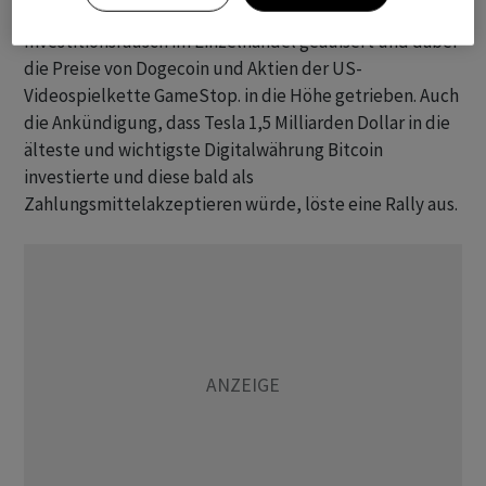
sich Musk regelmässig über den jüngsten
Investitionsrausch im Einzelhandel geäußert und dabei
die Preise von Dogecoin und Aktien der US-
Videospielkette GameStop. in die Höhe getrieben. Auch
die Ankündigung, dass Tesla 1,5 Milliarden Dollar in die
älteste und wichtigste Digitalwährung Bitcoin
investierte und diese bald als
Zahlungsmittelakzeptieren würde, löste eine Rally aus.