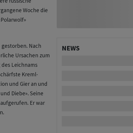
re russische
ergangene Woche die
«Polarwolf»
 gestorben. Nach
NEWS
ürliche Ursachen zum
g des Leichnams
schärfste Kreml-
tion und Gier an und
 und Diebe». Seine
 aufgerufen. Er war
en.