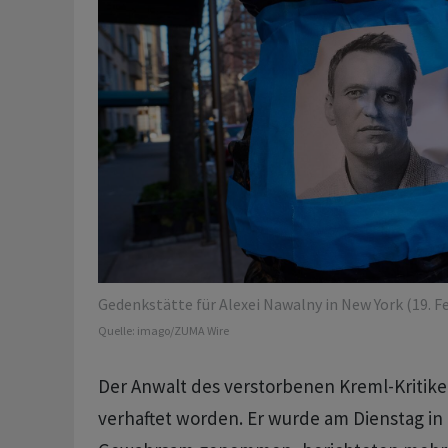
Gedenkstätte für Alexei Nawalny in New York (19. F
Quelle:
imago/ZUMA Wire
Der Anwalt des verstorbenen Kreml-Kritiker
verhaftet worden. Er wurde am Dienstag in