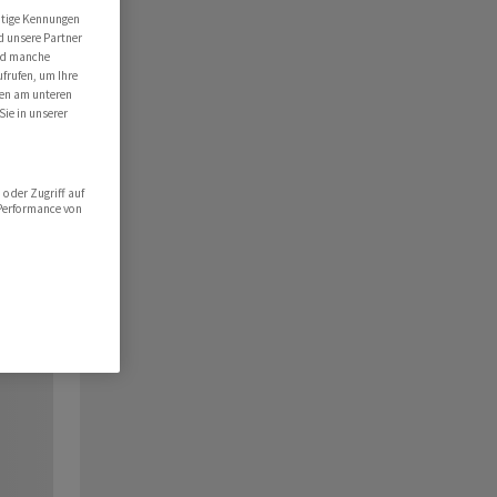
utige Kennungen
d unsere Partner
ind manche
ufrufen, um Ihre
ten am unteren
Sie in unserer
oder Zugriff auf
 Performance von