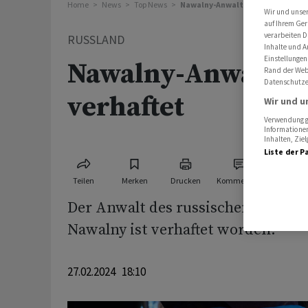
Home
News
Top News
Nawalny-Anwalt in Moskau verha
Wir und unse
auf Ihrem Ger
verarbeiten D
RUSSLAND
Inhalte und A
Einstellungen
Nawalny-Anwalt i
Rand der Webs
Datenschutze
verhaftet
Wir und u
Verwendung ge
Informationen
Inhalten, Zi
Liste der P
Teilen
Merken
Drucken
Kommentare
Der Anwalt des russischen Kremel-
Nawalny ist verhaftet worden.
27.02.2024 18:10