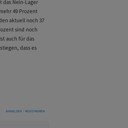
st das Nein-Lager
nmehr 49 Prozent
den aktuell noch 37
rozent sind noch
st auch für das
stiegen, dass es
TUNG, UM BENACHRICHTIGT ZU WERDEN, WENN NEUE KOMMENTARE VERÖFFENTLICHT WE
ANMELDEN
|
REGISTRIEREN