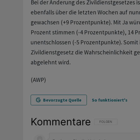
Bei der Änderung des Zivildienstgesetzes i
ebenfalls über die letzten Wochen auf nu
gewachsen (+9 Prozentpunkte). Mit Ja wür
Prozent stimmen (-4 Prozentpunkte), 14 P
unentschlossen (-5 Prozentpunkte). Somit i
Zivildienstgesetz die Wahrscheinlichkeit ge
abgelehnt wird.
(AWP)
Bevorzugte Quelle
So funktioniert's
Kommentare
FOLGE DIESER UNTERHAL
FOLGEN