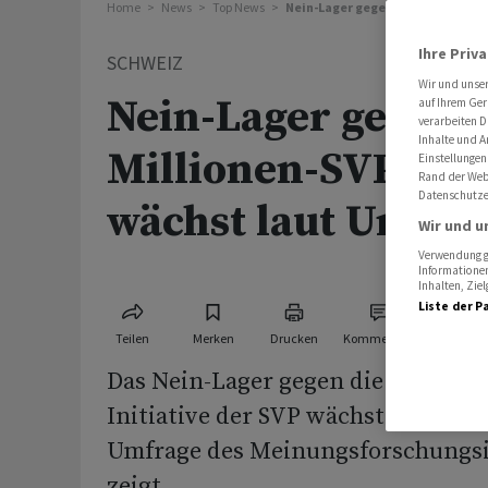
Home
News
Top News
Nein-Lager gegen 10-Millionen-S
Ihre Priv
SCHWEIZ
Wir und unse
Nein-Lager gegen 
auf Ihrem Ger
verarbeiten D
Inhalte und A
Millionen-SVP-Init
Einstellungen
Rand der Webs
Datenschutze
wächst laut Umfra
Wir und u
Verwendung ge
Informationen
Inhalten, Zi
Liste der P
Teilen
Merken
Drucken
Kommentare
Das Nein-Lager gegen die 10-Milli
Initiative der SVP wächst weiter, 
Umfrage des Meinungsforschungsi
zeigt.