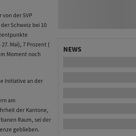
r von der SVP
der Schweiz bei 10
ozentpunkte
7. Mai), 7 Prozent (
NEWS
h im Moment noch
e Initiative an der
zern am
ehrheit der Kantone,
rbanen Raum, sei der
renze geblieben.