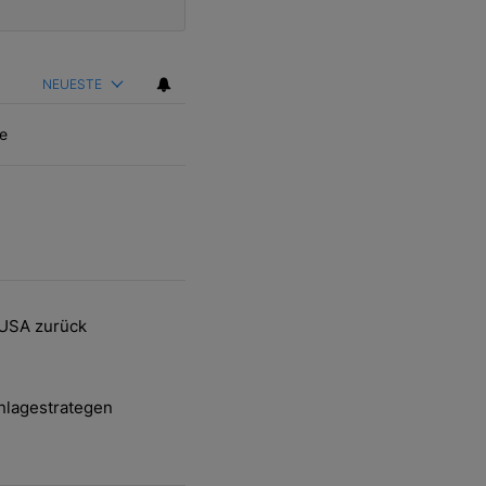
NEUESTE
e
ten Artikel der letzten 7 days.
 USA zurück
delsstreit mit den USA zurück" mit 2 kommentare.
nlagestrategen
-und-Hott eines Anlagestrategen" mit 2 kommentare.