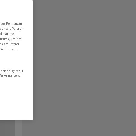
utige Kennungen
d unsere Partner
ind manche
ufrufen, um Ihre
ten am unteren
Sie in unserer
oder Zugriff auf
 Performance von