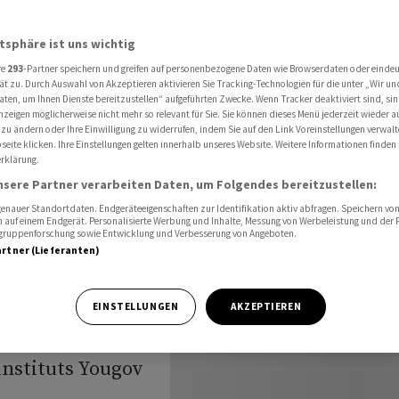
VP-Initiative wächst laut Umfrage
atsphäre ist uns wichtig
re
293
-Partner speichern und greifen auf personenbezogene Daten wie Browserdaten oder einde
10-
ät zu. Durch Auswahl von Akzeptieren aktivieren Sie Tracking-Technologien für die unter „Wir un
aten, um Ihnen Dienste bereitzustellen“ aufgeführten Zwecke. Wenn Tracker deaktiviert sind, s
nzeigen möglicherweise nicht mehr so relevant für Sie. Sie können dieses Menü jederzeit wieder a
iative
 zu ändern oder Ihre Einwilligung zu widerrufen, indem Sie auf den Link Voreinstellungen verwal
eite klicken. Ihre Einstellungen gelten innerhalb unseres Website. Weitere Informationen finden 
rklärung.
ge
nsere Partner verarbeiten Daten, um Folgendes bereitzustellen:
nauer Standortdaten. Endgeräteeigenschaften zur Identifikation aktiv abfragen. Speichern von 
 auf einem Endgerät. Personalisierte Werbung und Inhalte, Messung von Werbeleistung und der
elgruppenforschung sowie Entwicklung und Verbesserung von Angeboten.
artner (Lieferanten)
onen-Schweiz-
EINSTELLUNGEN
AKZEPTIEREN
wie die neueste
nstituts Yougov