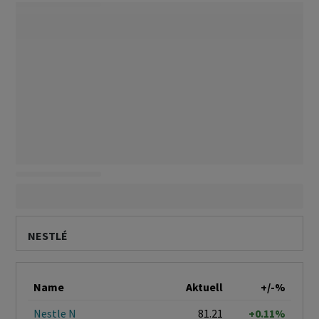
NESTLÉ
Name
Aktuell
+/-%
Nestle N
81.21
+0.11%