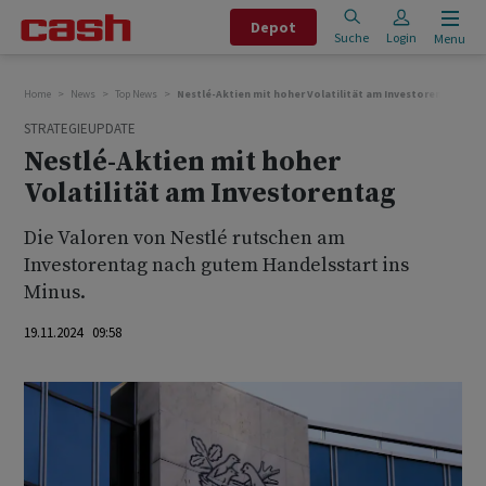
Depot
Suche
Login
Menu
Home
News
Top News
Nestlé-Aktien mit hoher Volatilität am Investorentag
STRATEGIEUPDATE
Nestlé-Aktien mit hoher
Volatilität am Investorentag
Die Valoren von Nestlé rutschen am
Investorentag nach gutem Handelsstart ins
Minus.
19.11.2024 09:58