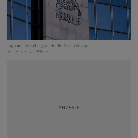
Logo und Schriftzug am Nestlé-Sitz in Vevey.
Quelle:
imago images / IP3press