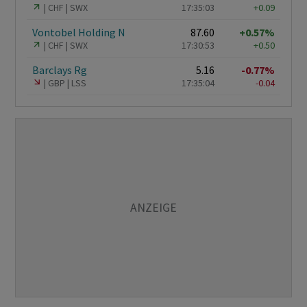
CHF
SWX
17:35:03
+0.09
Vontobel Holding N
87.60
+0.57%
CHF
SWX
17:30:53
+0.50
Barclays Rg
5.16
-0.77%
GBP
LSS
17:35:04
-0.04