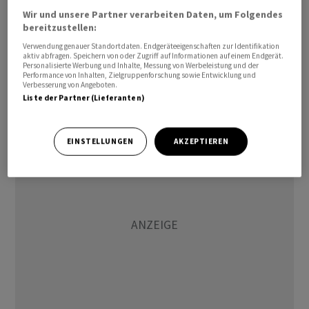
Plan und klaren Finanzzielen ein deutliches Zeichen»,
Wir und unsere Partner verarbeiten Daten, um Folgendes
lautet die Einschätzung der Analysten der Bank
bereitzustellen:
Vontobel
. Zwar enthält die strategische Roadmap
Verwendung genauer Standortdaten. Endgeräteeigenschaften zur Identifikation
aktiv abfragen. Speichern von oder Zugriff auf Informationen auf einem Endgerät.
gemäss den Experten keine Überraschungen, jedoch
Personalisierte Werbung und Inhalte, Messung von Werbeleistung und der
deuten sie die Ausgliederung von Nestlé-Waters als
Performance von Inhalten, Zielgruppenforschung sowie Entwicklung und
Verbesserung von Angeboten.
sehr positiv ein. Unter der alten Führung wäre ein
Liste der Partner (Lieferanten)
solcher Schritt nicht möglich gewesen.
EINSTELLUNGEN
AKZEPTIEREN