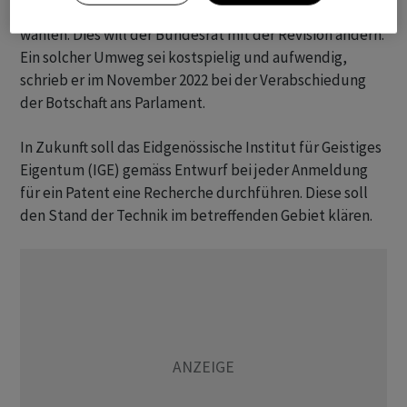
auf die Schweiz ausgedehntes europäisches Patent
wählen. Dies will der Bundesrat mit der Revision ändern.
Ein solcher Umweg sei kostspielig und aufwendig,
schrieb er im November 2022 bei der Verabschiedung
der Botschaft ans Parlament.
In Zukunft soll das Eidgenössische Institut für Geistiges
Eigentum (IGE) gemäss Entwurf bei jeder Anmeldung
für ein Patent eine Recherche durchführen. Diese soll
den Stand der Technik im betreffenden Gebiet klären.