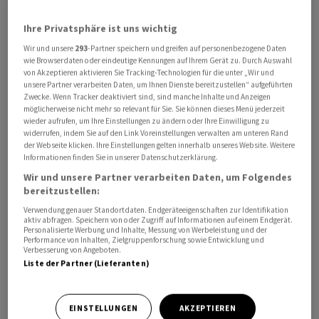
Ihre Privatsphäre ist uns wichtig
Wir und unsere
293
-Partner speichern und greifen auf personenbezogene Daten
wie Browserdaten oder eindeutige Kennungen auf Ihrem Gerät zu. Durch Auswahl
von Akzeptieren aktivieren Sie Tracking-Technologien für die unter „Wir und
unsere Partner verarbeiten Daten, um Ihnen Dienste bereitzustellen“ aufgeführten
Zwecke. Wenn Tracker deaktiviert sind, sind manche Inhalte und Anzeigen
möglicherweise nicht mehr so relevant für Sie. Sie können dieses Menü jederzeit
Die grosse Kammer nahm die Änderungen im
wieder aufrufen, um Ihre Einstellungen zu ändern oder Ihre Einwilligung zu
Patentgesetz mit 92 zu 0 Stimmen ohne Enthaltungen
widerrufen, indem Sie auf den Link Voreinstellungen verwalten am unteren Rand
der Webseite klicken. Ihre Einstellungen gelten innerhalb unseres Website. Weitere
an. Das Geschäft geht zurück an den Ständerat.
Informationen finden Sie in unserer Datenschutzerklärung.
Wir und unsere Partner verarbeiten Daten, um Folgendes
Nach heutiger Rechtslage beurteilt das Schweizer
bereitzustellen:
Patentverfahren im Gegensatz zu Verfahren zahlreicher
Verwendung genauer Standortdaten. Endgeräteeigenschaften zur Identifikation
aktiv abfragen. Speichern von oder Zugriff auf Informationen auf einem Endgerät.
anderer Staaten nicht, ob eine bestimmte Erfindung
Personalisierte Werbung und Inhalte, Messung von Werbeleistung und der
tatsächlich neu ist. Die Gültigkeit eines schweizerischen
Performance von Inhalten, Zielgruppenforschung sowie Entwicklung und
Verbesserung von Angeboten.
Patents bleibt damit ungewiss.
Liste der Partner (Lieferanten)
Wer sich mit einem solchen Patent nicht begnügte,
musste bisher den Umweg über ein vollgeprüftes und
EINSTELLUNGEN
AKZEPTIEREN