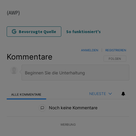
(AWP)
Bevorzugte Quelle
So funktioniert's
ANMELDEN
|
REGISTRIEREN
Kommentare
FOLGE DIESER U
FOLGEN
NEUESTE
ALLE KOMMENTARE
Alle Kommentare
Noch keine Kommentare
WERBUNG