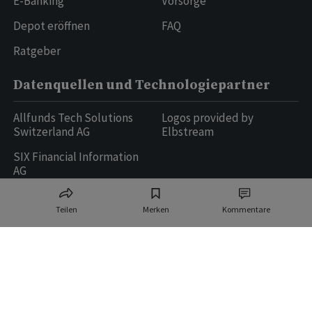
E-Banking
Vorsorge
Depot eröffnen
FAQ
Ratgeber
Datenquellen und Technologiepartner
Allfunds Tech Solutions
Logos provided by
Switzerland AG
Elbstream
SIX Financial Information
AG
Teilen
Merken
Kommentare
Ringier AG | Ringier Medien Schweiz
16
weitere Publikationen