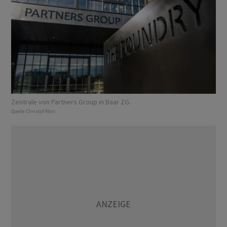
Zentrale von Partners Group in Baar ZG.
Quelle:
Christof Möri