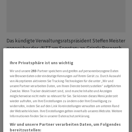
Das kündigte Verwaltungsratspräsident Steffen Meister
gegenüber der «NZZ am Sonntag» an. Grizzly Research
hatte Ende April in einem Bericht schwerwiegende
Vorwürfe gegen Partners Group in Umlauf gebracht.
Ihre Privatsphäre ist uns wichtig
Wir und unsere
293
-Partner speichern und greifen auf personenbezogene Daten
wie Browserdaten oder eindeutige Kennungen auf Ihrem Gerät zu. Durch Auswahl
«Wir haben uns entschieden, juristisch gegen die
von Akzeptieren aktivieren Sie Tracking-Technologien für die unter „Wir und
Verantwortlichen von Grizzly Research vorzugehen», so
unsere Partner verarbeiten Daten, um Ihnen Dienste bereitzustellen“ aufgeführten
Meister. Im Bericht hiess es etwa, Partners Group sei
Zwecke. Wenn Tracker deaktiviert sind, sind manche Inhalte und Anzeigen
möglicherweise nicht mehr so relevant für Sie. Sie können dieses Menü jederzeit
«schlimmer als Wirecard» - einer der grössten
wieder aufrufen, um Ihre Einstellungen zu ändern oder Ihre Einwilligung zu
Betrugsfälle der deutschen Wirtschaftsgeschichte.
widerrufen, indem Sie auf den Link Voreinstellungen verwalten am unteren Rand
der Webseite klicken. Ihre Einstellungen gelten innerhalb unseres Website. Weitere
Informationen finden Sie in unserer Datenschutzerklärung.
Grizzly und deren Verbündete, die auf das Short
Wir und unsere Partner verarbeiten Daten, um Folgendes
Selling, also auf Leerverkäufe, spezialisiert sind, hätten
bereitzustellen: