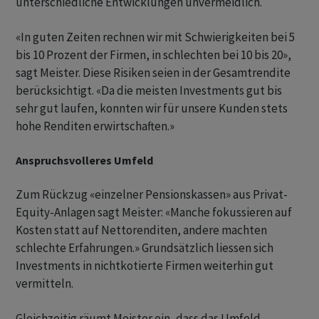
unterschiedliche Entwicklungen unvermeidlich.
«In guten Zeiten rechnen wir mit Schwierigkeiten bei 5
bis 10 Prozent der Firmen, in schlechten bei 10 bis 20»,
sagt Meister. Diese Risiken seien in der Gesamtrendite
berücksichtigt. «Da die meisten Investments gut bis
sehr gut laufen, konnten wir für unsere Kunden stets
hohe Renditen erwirtschaften.»
Anspruchsvolleres Umfeld
Zum Rückzug «einzelner Pensionskassen» aus Privat-
Equity-Anlagen sagt Meister: «Manche fokussieren auf
Kosten statt auf Nettorenditen, andere machten
schlechte Erfahrungen.» Grundsätzlich liessen sich
Investments in nichtkotierte Firmen weiterhin gut
vermitteln.
Gleichzeitig räumt Meister ein, dass das Umfeld