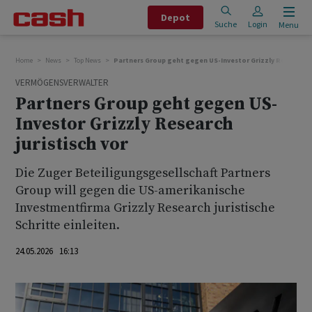
Depot
Suche
Login
Menu
Home
News
Top News
Partners Group geht gegen US-Investor Grizzly Research ju
VERMÖGENSVERWALTER
Partners Group geht gegen US-
Investor Grizzly Research
juristisch vor
Die Zuger Beteiligungsgesellschaft Partners
Group will gegen die US-amerikanische
Investmentfirma Grizzly Research juristische
Schritte einleiten.
24.05.2026 16:13