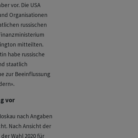
er vor. Die USA
und Organisationen
atlichen russischen
 Finanzministerium
ington mitteilten.
tin habe russische
d staatlich
ne zur Beeinflussung
dern».
g vor
 Moskau nach Angaben
cht. Nach Ansicht der
 der Wahl 2020 für