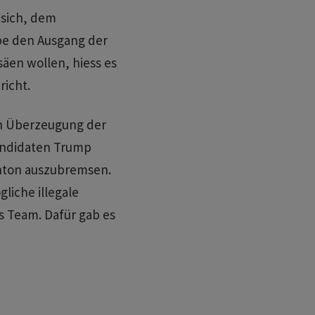
sich, dem
e den Ausgang der
äen wollen, hiess es
richt.
ch Überzeugung der
andidaten Trump
inton auszubremsen.
liche illegale
 Team. Dafür gab es