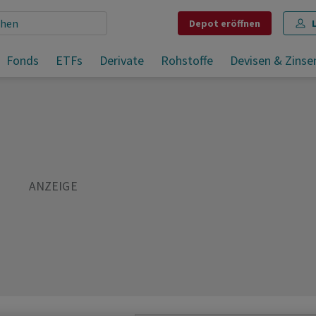
Depot
eröffnen
Fonds
ETFs
Derivate
Rohstoffe
Devisen & Zinse
Teilen
Merken
Drucken
Kommentare