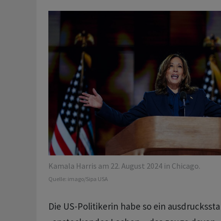
Kamala Harris am 22. August 2024 in Chicago.
Quelle:
imago/Sipa USA
Die US-Politikerin habe so ein ausdrucksst