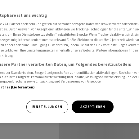
ala Harris
atsphäre ist uns wichtig
re
293
-Partner speichern und greifen auf personenbezogene Daten wie Browserdaten oder einde
angeblich
ät zu. Durch Auswahl von Akzeptieren aktivieren Sie Tracking-Technologien für die unter „Wir un
aten, um Ihnen Dienste bereitzustellen“ aufgeführten Zwecke. Wenn Tracker deaktiviert sind, s
nzeigen möglicherweise nicht mehr so relevant für Sie. Sie können dieses Menü jederzeit wieder a
 zu ändern oder Ihre Einwilligung zu widerrufen, indem Sie auf den Link Voreinstellungen verwal
eite klicken. Ihre Einstellungen gelten innerhalb unseres Website. Weitere Informationen finden 
rklärung.
nsere Partner verarbeiten Daten, um Folgendes bereitzustellen:
nauer Standortdaten. Endgeräteeigenschaften zur Identifikation aktiv abfragen. Speichern von 
 auf einem Endgerät. Personalisierte Werbung und Inhalte, Messung von Werbeleistung und der
elgruppenforschung sowie Entwicklung und Verbesserung von Angeboten.
artner (Lieferanten)
SA hat Kremlchef
Unterstützung
EINSTELLUNGEN
AKZEPTIEREN
ärt.