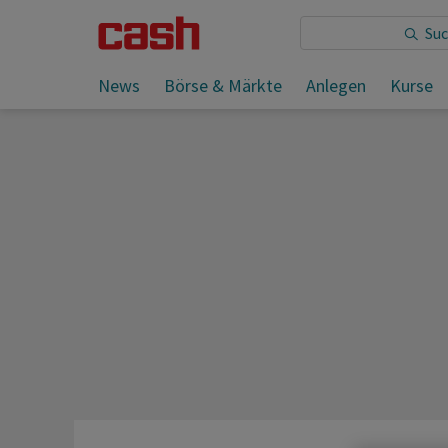
Sie lesen:
Putin unterstützt angeblich Kamala Harris
News
Börse & Märkte
Anlegen
Kurse