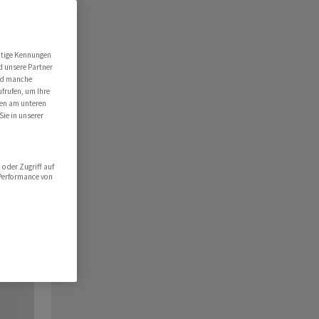
utige Kennungen
d unsere Partner
ind manche
ufrufen, um Ihre
ten am unteren
Sie in unserer
oder Zugriff auf
 Performance von