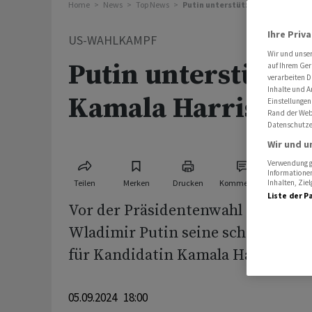
Home
News
Top News
Putin unterstützt angeblich Kam
Ihre Priv
US-WAHLKAMPF
Wir und unse
Putin unterstützt 
auf Ihrem Ger
verarbeiten D
Inhalte und A
Kamala Harris
Einstellungen
Rand der Webs
Datenschutze
Wir und u
Verwendung ge
Informationen
Teilen
Merken
Drucken
Kommentare
Inhalten, Zi
Liste der P
Vor der Präsidentenwahl in den U
Wladimir Putin seine scheinbare 
für Kandidatin Kamala Harris erkl
05.09.2024 18:00