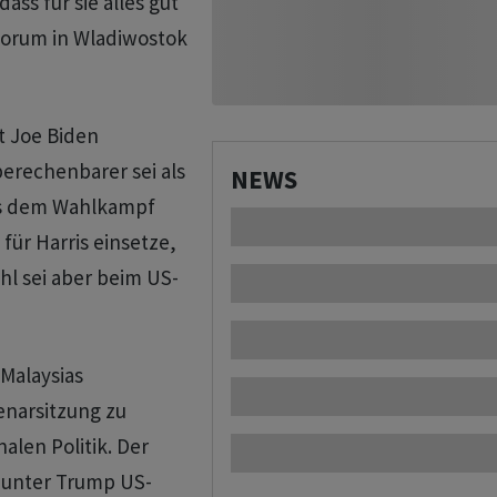
ss für sie alles gut
sforum in Wladiwostok
t Joe Biden
berechenbarer sei als
NEWS
us dem Wahlkampf
ür Harris einsetze,
hl sei aber beim US-
 Malaysias
enarsitzung zu
alen Politik. Der
h unter Trump US-