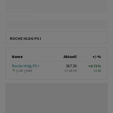
ROCHE HLDG PS I
Name
Aktuell
+/-%
Roche Hldg PS I
367.30
+0.71%
CHF
SWX
17:38:39
+2.60