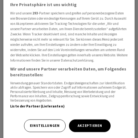
Ihre Privatsphäre ist uns wichtig
Wir und unsere
293
-Partner speichern und greifen auf personenbezogene Daten
wie Browserdaten oder eindeutige Kennungen auf Ihrem Gerät zu. Durch Auswahl
von Akzeptieren aktivieren Sie Tracking-Technologien für die unter „Wir und
unsere Partner verarbeiten Daten, um Ihnen Dienste bereitzustellen“ aufgeführten
Der Pharmakonzern
Roche
wird künftig mit PathAI im
Zwecke. Wenn Tracker deaktiviert sind, sind manche Inhalte und Anzeigen
möglicherweise nicht mehr so relevant für Sie. Sie können dieses Menü jederzeit
Bereich Diagnostik zusammen arbeiten. Gemeinsam
wieder aufrufen, um Ihre Einstellungen zu ändern oder Ihre Einwilligung zu
sollen Algorithmen für die digitale Pathologie mit
widerrufen, indem Sie auf den Link Voreinstellungen verwalten am unteren Rand
der Webseite klicken. Ihre Einstellungen gelten innerhalb unseres Website. Weitere
künstlicher Intelligenz entwickelt werden.
Informationen finden Sie in unserer Datenschutzerklärung.
Wir und unsere Partner verarbeiten Daten, um Folgendes
Die Zusammenarbeit soll die Präzisionsmedizin
bereitzustellen:
vorantreiben, indem KI-Interpretation und
Verwendung genauer Standortdaten. Endgeräteeigenschaften zur Identifikation
Begleitdiagnostik zusammengeführt werden, erklärt
aktiv abfragen. Speichern von oder Zugriff auf Informationen auf einem Endgerät.
Personalisierte Werbung und Inhalte, Messung von Werbeleistung und der
Roche
in einer Mitteilung vom Dienstag. Roche sei als
Performance von Inhalten, Zielgruppenforschung sowie Entwicklung und
Verbesserung von Angeboten.
Marktführer in der Begleitdiagnostik bestrebt, neue
Liste der Partner (Lieferanten)
Innovationen für die personalisierte Medizin zu
entwickeln, wird Jill German, Leiterin von Roche Tissue
Diagnostics, zitiert.
EINSTELLUNGEN
AKZEPTIEREN