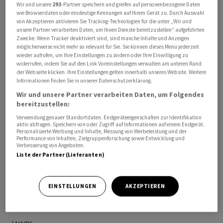
Wir und unsere
293
-Partner speichern und greifen auf personenbezogene Daten
wie Browserdaten oder eindeutige Kennungen auf Ihrem Gerät zu. Durch Auswahl
von Akzeptieren aktivieren Sie Tracking-Technologien für die unter „Wir und
unsere Partner verarbeiten Daten, um Ihnen Dienste bereitzustellen“ aufgeführten
«Der Feind greift die Hauptstadt mit ballistischen
Zwecke. Wenn Tracker deaktiviert sind, sind manche Inhalte und Anzeigen
möglicherweise nicht mehr so relevant für Sie. Sie können dieses Menü jederzeit
Raketen an», teilte der Militärgouverneur der
wieder aufrufen, um Ihre Einstellungen zu ändern oder Ihre Einwilligung zu
Hauptstadt Kiew, Tymur Tkatschenko, bei Telegram
widerrufen, indem Sie auf den Link Voreinstellungen verwalten am unteren Rand
der Webseite klicken. Ihre Einstellungen gelten innerhalb unseres Website. Weitere
mit. In der Innenstadt waren mehrere Explosionen zu
Informationen finden Sie in unserer Datenschutzerklärung.
hören, berichtete ein Korrespondent der
Wir und unsere Partner verarbeiten Daten, um Folgendes
Nachrichtenagentur dpa.
bereitzustellen:
Verwendung genauer Standortdaten. Endgeräteeigenschaften zur Identifikation
Angaben der ukrainischen Luftwaffe zufolge flogen
aktiv abfragen. Speichern von oder Zugriff auf Informationen auf einem Endgerät.
Personalisierte Werbung und Inhalte, Messung von Werbeleistung und der
mindestens zwei Raketen in Richtung der
Performance von Inhalten, Zielgruppenforschung sowie Entwicklung und
Verbesserung von Angeboten.
Dreimillionenstadt, eine war auf das zentralukrainische
Liste der Partner (Lieferanten)
Gebiet Poltawa gerichtet.
Die Ukraine wehrt sich seit mehr als vier Jahren gegen
EINSTELLUNGEN
AKZEPTIEREN
eine russische Invasion.