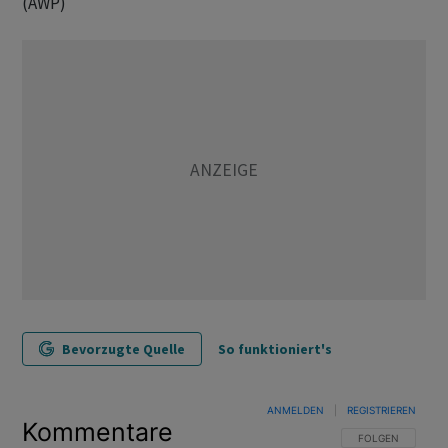
(AWP)
Bevorzugte Quelle
So funktioniert's
ANMELDEN
|
REGISTRIEREN
Kommentare
FOLGE DIESER U
FOLGEN