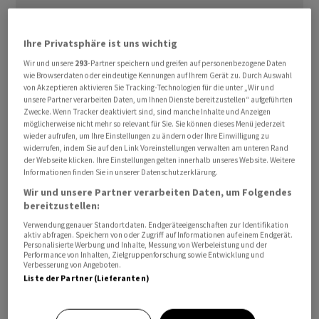
«Ziel des Beschlusses ist die Gewährleistung einer
Ihre Privatsphäre ist uns wichtig
stabilen Lage auf dem Binnenmarkt für Treibstoffe»,
Wir und unsere
293
-Partner speichern und greifen auf personenbezogene Daten
heisst es in einer Mitteilung der russischen Regierung.
wie Browserdaten oder eindeutige Kennungen auf Ihrem Gerät zu. Durch Auswahl
von Akzeptieren aktivieren Sie Tracking-Technologien für die unter „Wir und
Die Massnahme soll demnach bis einschliesslich 30.
unsere Partner verarbeiten Daten, um Ihnen Dienste bereitzustellen“ aufgeführten
November gelten.
Zwecke. Wenn Tracker deaktiviert sind, sind manche Inhalte und Anzeigen
möglicherweise nicht mehr so relevant für Sie. Sie können dieses Menü jederzeit
wieder aufrufen, um Ihre Einstellungen zu ändern oder Ihre Einwilligung zu
Ausgenommen von der Regelung sind Kerosinmengen,
widerrufen, indem Sie auf den Link Voreinstellungen verwalten am unteren Rand
der Webseite klicken. Ihre Einstellungen gelten innerhalb unseres Website. Weitere
die schon am Zoll sind oder auf Basis von bilateralen
Informationen finden Sie in unserer Datenschutzerklärung.
Regierungsvereinbarungen verschifft werden. Zudem
Wir und unsere Partner verarbeiten Daten, um Folgendes
soll auch das Betanken ausländischer Flugzeuge auf
bereitzustellen:
russischen Flughäfen weiter möglich sein.
Verwendung genauer Standortdaten. Endgeräteeigenschaften zur Identifikation
aktiv abfragen. Speichern von oder Zugriff auf Informationen auf einem Endgerät.
Personalisierte Werbung und Inhalte, Messung von Werbeleistung und der
Die Beschränkungen für Kerosin sind erstmals in Kraft.
Performance von Inhalten, Zielgruppenforschung sowie Entwicklung und
Verbesserung von Angeboten.
Bereits zuvor hat die russische Regierung den Verkauf
Liste der Partner (Lieferanten)
von Benzin und Diesel ins Ausland eingeschränkt.