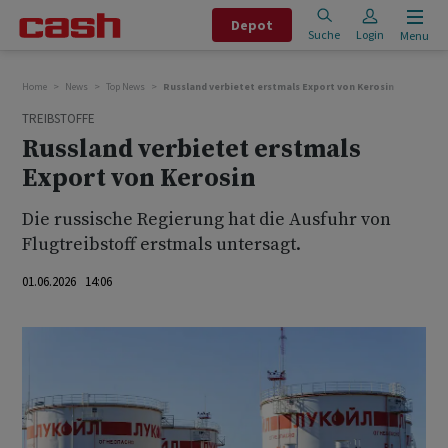
Depot
Suche
Login
Menu
Home
News
Top News
Russland verbietet erstmals Export von Kerosin
TREIBSTOFFE
Russland verbietet erstmals
Export von Kerosin
Die russische Regierung hat die Ausfuhr von
Flugtreibstoff erstmals untersagt.
01.06.2026 14:06