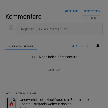
ANMELDEN
|
REGISTRIEREN
Kommentare
FOLGE DIESER U
FOLGEN
NEUESTE
ALLE KOMMENTARE
Alle Kommentare
Noch keine Kommentare
WERBUNG
AKTIVE UNTERHALTUNGEN
Das Folgende ist eine Liste der am meisten kommentierten Artikel
Ein Trendartikel mit dem Titel "Unerwartet tiefe Nachfrage der 
Unerwartet tiefe Nachfrage der Zentralbanken
könnte Goldpreis weiter belasten
5