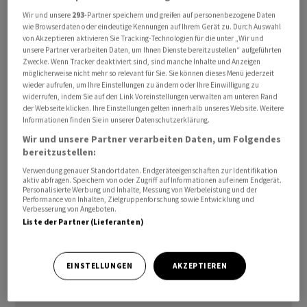
Wir und unsere
293
-Partner speichern und greifen auf personenbezogene Daten
wie Browserdaten oder eindeutige Kennungen auf Ihrem Gerät zu. Durch Auswahl
Als CCO folgt Clausse auf Geert Jan van Daal, der elf
von Akzeptieren aktivieren Sie Tracking-Technologien für die unter „Wir und
unsere Partner verarbeiten Daten, um Ihnen Dienste bereitzustellen“ aufgeführten
Jahre im Unternehmen
Santhera
tätig war und in den
Zwecke. Wenn Tracker deaktiviert sind, sind manche Inhalte und Anzeigen
Ruhestand gehen wird. Dabei soll van Daal den
möglicherweise nicht mehr so relevant für Sie. Sie können dieses Menü jederzeit
wieder aufrufen, um Ihre Einstellungen zu ändern oder Ihre Einwilligung zu
Übergang in den kommenden Monaten begleiten.
widerrufen, indem Sie auf den Link Voreinstellungen verwalten am unteren Rand
der Webseite klicken. Ihre Einstellungen gelten innerhalb unseres Website. Weitere
Informationen finden Sie in unserer Datenschutzerklärung.
Marc Clausse bringe über 25 Jahre Erfahrung in der Life-
Wir und unsere Partner verarbeiten Daten, um Folgendes
Science-Branche mit zu
Santhera
, hiess es weiter.
bereitzustellen:
Zuletzt arbeitete er bei Mirum Pharmaceuticals als
Verwendung genauer Standortdaten. Endgeräteeigenschaften zur Identifikation
Länderchef Grossbritannien und als Vize International
aktiv abfragen. Speichern von oder Zugriff auf Informationen auf einem Endgerät.
Personalisierte Werbung und Inhalte, Messung von Werbeleistung und der
Strategy & Operations im Unternehmen.
Performance von Inhalten, Zielgruppenforschung sowie Entwicklung und
Verbesserung von Angeboten.
Liste der Partner (Lieferanten)
(AWP)
EINSTELLUNGEN
AKZEPTIEREN