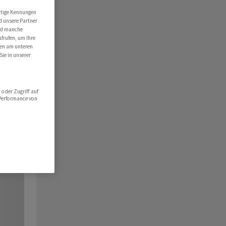
utige Kennungen
d unsere Partner
ind manche
ufrufen, um Ihre
ten am unteren
Sie in unserer
oder Zugriff auf
 Performance von