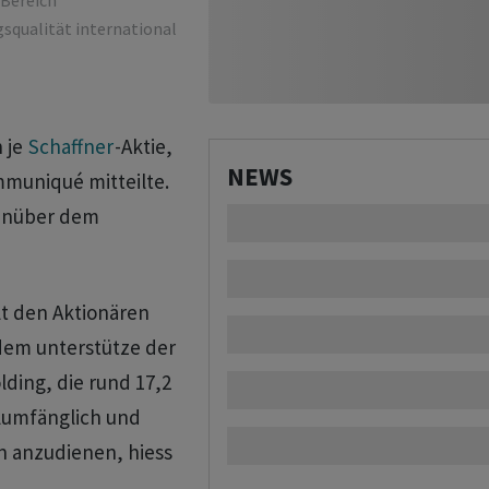
 Bereich
squalität international
 je
Schaffner
-Aktie,
NEWS
muniqué mitteilte.
genüber dem
t den Aktionären
em unterstütze der
lding, die rund 17,2
llumfänglich und
en anzudienen, hiess