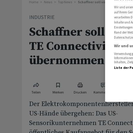
Home
News
Top News
Schaffner soll von US-Firma TE 
Wir und unse
auf Ihrem Ger
INDUSTRIE
verarbeiten D
Inhalte und A
Schaffner soll von
Einstellungen
Rand der Webs
Datenschutze
TE Connectivity
Wir und u
Verwendung ge
übernommen wer
Informationen
Inhalten, Zi
Liste der P
Teilen
Merken
Drucken
Kommentare
Der Elektrokomponentenhersteller 
US-Hände übergehen: Das US-
Sensorikunternehmen TE Connectiv
öffentliches Kaufangebot für den 