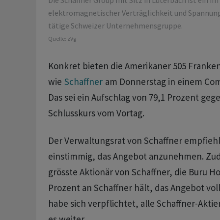
Die Schaffner Group mit Sitz in Luterbach ist ein im
elektromagnetischer Verträglichkeit und Spannung
tätige Schweizer Unternehmensgruppe.
Quelle:
zVg
Konkret bieten die Amerikaner 505 Franken
wie
Schaffner
am Donnerstag in einem Com
Das sei ein Aufschlag von 79,1 Prozent ge
Schlusskurs vom Vortag.
Der Verwaltungsrat von Schaffner empfiehl
einstimmig, das Angebot anzunehmen. Zud
grösste Aktionär von Schaffner, die Buru Ho
Prozent an Schaffner hält, das Angebot vo
habe sich verpflichtet, alle Schaffner-Akti
es weiter.