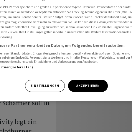
Connectivity übernommen werden
re
293
-Partner speichern und greifen auf personenbezogene Daten wie Browserdaten oder einde
ät zu. Durch Auswahl von Akzeptieren aktivieren Sie Tracking-Technologien für die unter „Wir un
aten, um Ihnen Dienste bereitzustellen“ aufgeführten Zwecke. Wenn Tracker deaktiviert sind, s
nzeigen möglicherweise nicht mehr so relevant für Sie. Sie können dieses Menü jederzeit wieder a
 US-Firma
 zu ändern oder Ihre Einwilligung zu widerrufen, indem Sie auf den Link Voreinstellungen verwal
eite klicken. Ihre Einstellungen gelten innerhalb unseres Website. Weitere Informationen finden 
rklärung.
nsere Partner verarbeiten Daten, um Folgendes bereitzustellen:
nauer Standortdaten. Endgeräteeigenschaften zur Identifikation aktiv abfragen. Speichern von 
den
 auf einem Endgerät. Personalisierte Werbung und Inhalte, Messung von Werbeleistung und der
elgruppenforschung sowie Entwicklung und Verbesserung von Angeboten.
artner (Lieferanten)
EINSTELLUNGEN
AKZEPTIEREN
Schaffner soll in
ity legt ein
Solothurner