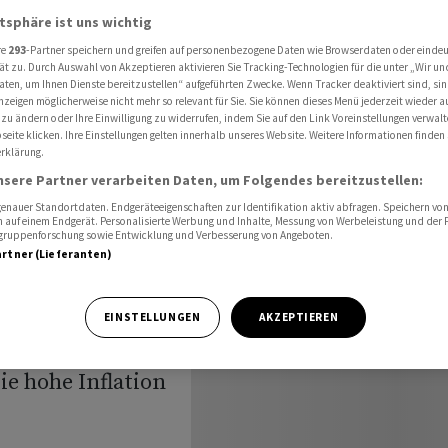
tmals Leitzins seit langer Zeit
atsphäre ist uns wichtig
re
293
-Partner speichern und greifen auf personenbezogene Daten wie Browserdaten oder einde
ät zu. Durch Auswahl von Akzeptieren aktivieren Sie Tracking-Technologien für die unter „Wir un
aten, um Ihnen Dienste bereitzustellen“ aufgeführten Zwecke. Wenn Tracker deaktiviert sind, s
nbank
nzeigen möglicherweise nicht mehr so relevant für Sie. Sie können dieses Menü jederzeit wieder a
 zu ändern oder Ihre Einwilligung zu widerrufen, indem Sie auf den Link Voreinstellungen verwal
eite klicken. Ihre Einstellungen gelten innerhalb unseres Website. Weitere Informationen finden 
zins seit
rklärung.
nsere Partner verarbeiten Daten, um Folgendes bereitzustellen:
nauer Standortdaten. Endgeräteeigenschaften zur Identifikation aktiv abfragen. Speichern von 
 auf einem Endgerät. Personalisierte Werbung und Inhalte, Messung von Werbeleistung und der
elgruppenforschung sowie Entwicklung und Verbesserung von Angeboten.
artner (Lieferanten)
EINSTELLUNGEN
AKZEPTIEREN
n Leitzins
ie hohe Inflation