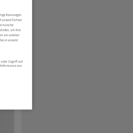
utige Kennungen
d unsere Partner
ind manche
ufrufen, um Ihre
ten am unteren
Sie in unserer
oder Zugriff auf
 Performance von