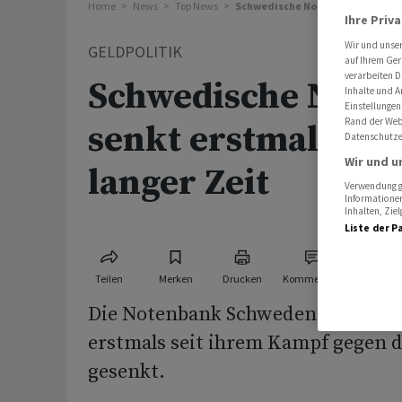
Home
News
Top News
Schwedische Notenbank senkt ers
Ihre Priv
Wir und unse
GELDPOLITIK
auf Ihrem Ger
verarbeiten D
Schwedische Note
Inhalte und A
Einstellungen
Rand der Webs
senkt erstmals Leit
Datenschutze
Wir und u
langer Zeit
Verwendung ge
Informationen
Inhalten, Zi
Liste der P
Teilen
Merken
Drucken
Kommentare
Die Notenbank Schwedens hat ihre
erstmals seit ihrem Kampf gegen d
gesenkt.