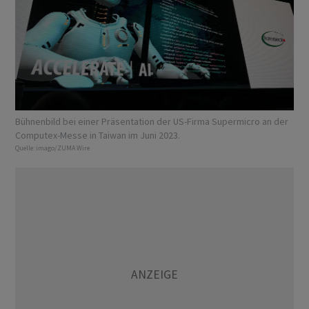
Bühnenbild bei einer Präsentation der US-Firma Supermicro an der
Computex-Messe in Taiwan im Juni 2023.
Quelle:
imago/ZUMA Wire