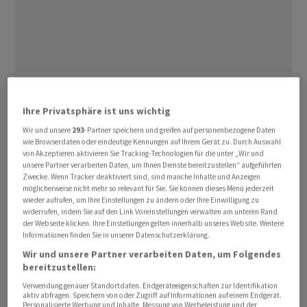
Während das Vertrauen in Schweizer Lösungen hoch
bleibt, wächst die gesellschaftliche Skepsis gegenüber
Ihre Privatsphäre ist uns wichtig
den Folgen der Digitalisierung.
Wir und unsere
293
-Partner speichern und greifen auf personenbezogene Daten
wie Browserdaten oder eindeutige Kennungen auf Ihrem Gerät zu. Durch Auswahl
von Akzeptieren aktivieren Sie Tracking-Technologien für die unter „Wir und
Mehr als die Hälfte der Bevölkerung (58 Prozent)
unsere Partner verarbeiten Daten, um Ihnen Dienste bereitzustellen“ aufgeführten
bewertet demnach die digitale Infrastruktur als
Zwecke. Wenn Tracker deaktiviert sind, sind manche Inhalte und Anzeigen
möglicherweise nicht mehr so relevant für Sie. Sie können dieses Menü jederzeit
zentrale Stärke der Schweiz, wie es am Sonntag in einer
wieder aufrufen, um Ihre Einstellungen zu ändern oder Ihre Einwilligung zu
Mitteilung der Auftraggeber des Digitalbarometers
widerrufen, indem Sie auf den Link Voreinstellungen verwalten am unteren Rand
der Webseite klicken. Ihre Einstellungen gelten innerhalb unseres Website. Weitere
hiess. Auch die wissenschaftliche Forschung (49 Prozent)
Informationen finden Sie in unserer Datenschutzerklärung.
sowie die Innovationskraft der Wirtschaft (45 Prozent)
Wir und unsere Partner verarbeiten Daten, um Folgendes
werden weiterhin mehrheitlich positiv wahrgenommen.
bereitzustellen:
Verwendung genauer Standortdaten. Endgeräteeigenschaften zur Identifikation
Auffällig sei die verbesserte Wahrnehmung von Politik
aktiv abfragen. Speichern von oder Zugriff auf Informationen auf einem Endgerät.
Personalisierte Werbung und Inhalte, Messung von Werbeleistung und der