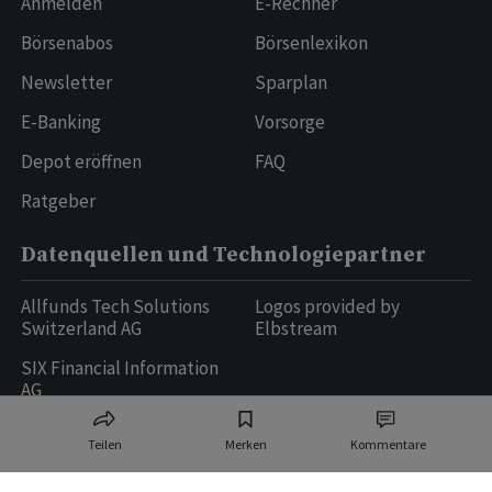
Anmelden
E-Rechner
Börsenabos
Börsenlexikon
Newsletter
Sparplan
E-Banking
Vorsorge
Depot eröffnen
FAQ
Ratgeber
Datenquellen und Technologiepartner
Allfunds Tech Solutions
Logos provided by
Switzerland AG
Elbstream
SIX Financial Information
AG
Teilen
Merken
Kommentare
Ringier AG | Ringier Medien Schweiz