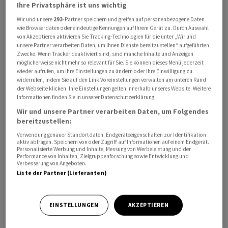
Ihre Privatsphäre ist uns wichtig
Wir und unsere
293
-Partner speichern und greifen auf personenbezogene Daten
wie Browserdaten oder eindeutige Kennungen auf Ihrem Gerät zu. Durch Auswahl
von Akzeptieren aktivieren Sie Tracking-Technologien für die unter „Wir und
40 der etwas mehr als 650 Angestellten sind von dieser
unsere Partner verarbeiten Daten, um Ihnen Dienste bereitzustellen“ aufgeführten
Zwecke. Wenn Tracker deaktiviert sind, sind manche Inhalte und Anzeigen
Restrukturierung betroffen. Swisscard hat ein formelles
möglicherweise nicht mehr so relevant für Sie. Sie können dieses Menü jederzeit
Konsultationsverfahren durchgeführt und bietet den
wieder aufrufen, um Ihre Einstellungen zu ändern oder Ihre Einwilligung zu
widerrufen, indem Sie auf den Link Voreinstellungen verwalten am unteren Rand
Betroffenen Unterstützung durch einen bestehenden
der Webseite klicken. Ihre Einstellungen gelten innerhalb unseres Website. Weitere
Sozialplan an.
Informationen finden Sie in unserer Datenschutzerklärung.
Wir und unsere Partner verarbeiten Daten, um Folgendes
Das gab am Samstagabend die Medienstelle des in
bereitzustellen:
Horgen ZH ansässigen Unternehmens auf Anfrage
Verwendung genauer Standortdaten. Endgeräteeigenschaften zur Identifikation
aktiv abfragen. Speichern von oder Zugriff auf Informationen auf einem Endgerät.
bekannt. Der «Blick» hatte zuvor online über die
Personalisierte Werbung und Inhalte, Messung von Werbeleistung und der
Performance von Inhalten, Zielgruppenforschung sowie Entwicklung und
bevorstehende Reorganisation berichtet.
Verbesserung von Angeboten.
Liste der Partner (Lieferanten)
Die Reorganisation begründete die Swisscard-
Medienstelle mit der Aussage, es gelte, die langfristige
EINSTELLUNGEN
AKZEPTIEREN
Nachhaltigkeit des Unternehmens zu sichern und der
Kundschaft weiterhin konstant hohe Servicequalität zu