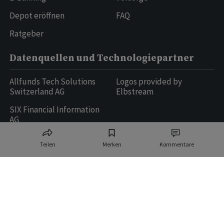
Depot eröffnen
FAQ
Ratgeber
Datenquellen und Technologiepartner
Allfunds Tech Solutions
Logos provided by
Switzerland AG
Elbstream
SIX Financial Information
AG
Teilen
Merken
Kommentare
Ringier AG | Ringier Medien Schweiz
16
weitere Publikationen