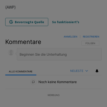
(AWP)
Bevorzugte Quelle
So funktioniert's
ANMELDEN
|
REGISTRIEREN
Kommentare
FOLGE DIESER U
FOLGEN
NEUESTE
ALLE KOMMENTARE
Alle Kommentare
Noch keine Kommentare
WERBUNG