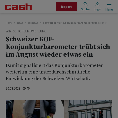
Depot
Suche
Login
Menu
Home
News
Top News
Schweizer KOF-Konjunkturbarometer trübt sich im August
WIRTSCHAFTSENTWICKLUNG
Schweizer KOF-
Konjunkturbarometer trübt sich
im August wieder etwas ein
Damit signalisiert das Konjunkturbarometer
weiterhin eine unterdurchschnittliche
Entwicklung der Schweizer Wirtschaft.
30.08.2023 09:40