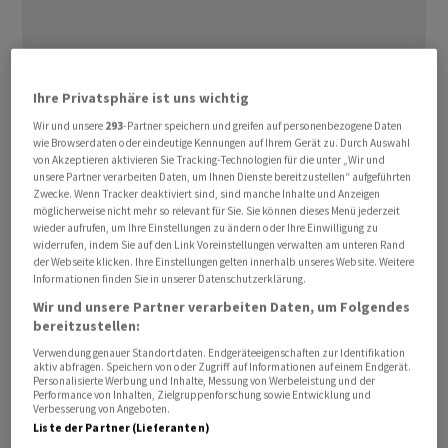
Ihre Privatsphäre ist uns wichtig
Das konjunkturelle Umfeld für die Schweizer Wirtschaft
Wir und unsere
293
-Partner speichern und greifen auf personenbezogene Daten
hat sich im Monat August wieder leicht verschlechtert.
wie Browserdaten oder eindeutige Kennungen auf Ihrem Gerät zu. Durch Auswahl
Damit signalisiert das Konjunkturbarometer weiterhin
von Akzeptieren aktivieren Sie Tracking-Technologien für die unter „Wir und
unsere Partner verarbeiten Daten, um Ihnen Dienste bereitzustellen“ aufgeführten
eine unterdurchschnittliche Entwicklung der Schweizer
Zwecke. Wenn Tracker deaktiviert sind, sind manche Inhalte und Anzeigen
Wirtschaft.
möglicherweise nicht mehr so relevant für Sie. Sie können dieses Menü jederzeit
wieder aufrufen, um Ihre Einstellungen zu ändern oder Ihre Einwilligung zu
widerrufen, indem Sie auf den Link Voreinstellungen verwalten am unteren Rand
Im August sank das Konjunkturbarometer auf 91,1
der Webseite klicken. Ihre Einstellungen gelten innerhalb unseres Website. Weitere
Informationen finden Sie in unserer Datenschutzerklärung.
Punkte, was einem Rückgang um 1,0 Punkte zum Juli
Wir und unsere Partner verarbeiten Daten, um Folgendes
entspricht, wie das ETH-Konjunkturforschungsinstitut
bereitzustellen:
KOF am Mittwoch mitteilte. Dabei wurde der Juli-Wert
Verwendung genauer Standortdaten. Endgeräteeigenschaften zur Identifikation
auf 92,1 von 92,2 Punkten leicht nach unten revidiert.
aktiv abfragen. Speichern von oder Zugriff auf Informationen auf einem Endgerät.
Personalisierte Werbung und Inhalte, Messung von Werbeleistung und der
Performance von Inhalten, Zielgruppenforschung sowie Entwicklung und
Damit ist der Indikator nach einer leichten Erholung im
Verbesserung von Angeboten.
Liste der Partner (Lieferanten)
Juli wieder etwas abgesackt. Aktuell bewegt er sich