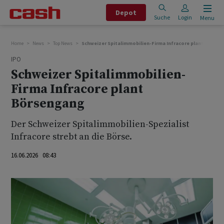
Depot
Suche
Login
Menu
Home
News
Top News
Schweizer Spitalimmobilien-Firma Infracore plant Börse
IPO
Schweizer Spitalimmobilien-
Firma Infracore plant
Börsengang
Der Schweizer Spitalimmobilien-Spezialist
Infracore strebt an die Börse.
16.06.2026 08:43