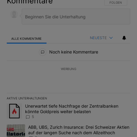
Kommentare
FOLGE DIESER U
FOLGEN
NEUESTE
ALLE KOMMENTARE
Alle Kommentare
Noch keine Kommentare
WERBUNG
AKTIVE UNTERHALTUNGEN
Das Folgende ist eine Liste der am meisten kommentierten Artikel
Ein Trendartikel mit dem Titel "Unerwartet tiefe Nachfrage der 
Unerwartet tiefe Nachfrage der Zentralbanken
könnte Goldpreis weiter belasten
5
Ein Trendartikel mit dem Titel "ABB, UBS, Zurich Insurance: Dre
ABB, UBS, Zurich Insurance: Drei Schweizer Aktien
auf der langen Suche nach dem Allzeithoch