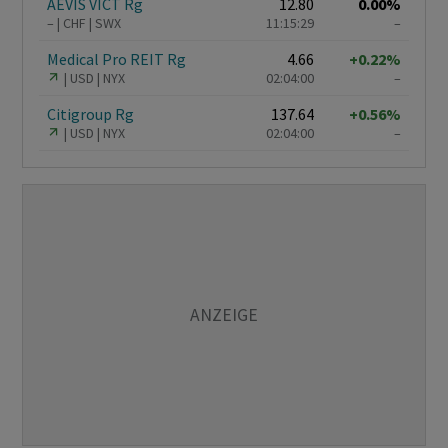
AEVIS VICT Rg
12.80
0.00%
–
CHF
SWX
11:15:29
–
Medical Pro REIT Rg
4.66
+0.22%
USD
NYX
02:04:00
–
Citigroup Rg
137.64
+0.56%
USD
NYX
02:04:00
–