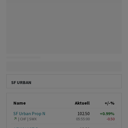
SF URBAN
Name
Aktuell
+/-%
SF Urban Prop N
102.50
+0.99%
CHF
SWX
05:55:00
-0.50