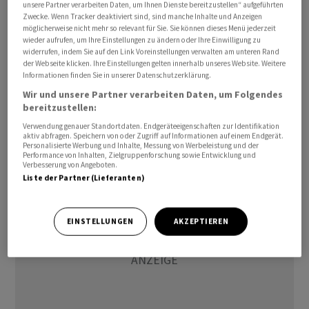
unsere Partner verarbeiten Daten, um Ihnen Dienste bereitzustellen“ aufgeführten
Zwecke. Wenn Tracker deaktiviert sind, sind manche Inhalte und Anzeigen
Portfolio 1,4 Milliarden Franken schwer
möglicherweise nicht mehr so relevant für Sie. Sie können dieses Menü jederzeit
wieder aufrufen, um Ihre Einstellungen zu ändern oder Ihre Einwilligung zu
widerrufen, indem Sie auf den Link Voreinstellungen verwalten am unteren Rand
Infracore hält und bewirtschaftet ein Portfolio im Wert
der Webseite klicken. Ihre Einstellungen gelten innerhalb unseres Website. Weitere
von rund 1,4 Milliarden Franken, bestehend aus 47
Informationen finden Sie in unserer Datenschutzerklärung.
Liegenschaften an 19 Standorten in der Schweiz. Dabei
Wir und unsere Partner verarbeiten Daten, um Folgendes
bereitzustellen:
stellt die Gesellschaft zwar die Infrastruktur für die
medizinischen Dienstleistungen der Mieter, ist aber
Verwendung genauer Standortdaten. Endgeräteeigenschaften zur Identifikation
aktiv abfragen. Speichern von oder Zugriff auf Informationen auf einem Endgerät.
nicht am eigentlichen Betrieb beteiligt.
Personalisierte Werbung und Inhalte, Messung von Werbeleistung und der
Performance von Inhalten, Zielgruppenforschung sowie Entwicklung und
Verbesserung von Angeboten.
Liste der Partner (Lieferanten)
EINSTELLUNGEN
AKZEPTIEREN