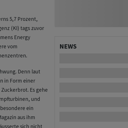
rns 5,7 Prozent,
enz (KI) tags zuvor
iemens Energy
NEWS
dere vom
henzentren.
chwung. Denn laut
 in Form einer
 Zuckerbrot. Es gehe
mpfturbinen, und
sbesondere ein
Magazin aus ihm
usserte sich nicht