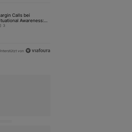
ten Artikel der letzten 7 days.
argin Calls bei
e von Hormus wohl weiterhin massiv gestört" mit 1 kommentar.
ikel mit dem Titel "Margin Calls bei Situational Awareness: Alles übe
ituational Awareness:
lles über den Retter-
3
eal
nterstützt von