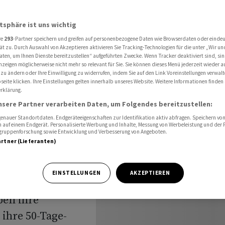
Energy durch Bericht über Abspaltungspläne
atsphäre ist uns wichtig
re
293
-Partner speichern und greifen auf personenbezogene Daten wie Browserdaten oder einde
n von
ät zu. Durch Auswahl von Akzeptieren aktivieren Sie Tracking-Technologien für die unter „Wir un
aten, um Ihnen Dienste bereitzustellen“ aufgeführten Zwecke. Wenn Tracker deaktiviert sind, s
nzeigen möglicherweise nicht mehr so relevant für Sie. Sie können dieses Menü jederzeit wieder a
urch
 zu ändern oder Ihre Einwilligung zu widerrufen, indem Sie auf den Link Voreinstellungen verwal
eite klicken. Ihre Einstellungen gelten innerhalb unseres Website. Weitere Informationen finden 
rklärung.
nsere Partner verarbeiten Daten, um Folgendes bereitzustellen:
nauer Standortdaten. Endgeräteeigenschaften zur Identifikation aktiv abfragen. Speichern von 
 auf einem Endgerät. Personalisierte Werbung und Inhalte, Messung von Werbeleistung und der
elgruppenforschung sowie Entwicklung und Verbesserung von Angeboten.
artner (Lieferanten)
EINSTELLUNGEN
AKZEPTIEREN
ben ihre
ihre 50-Tage-