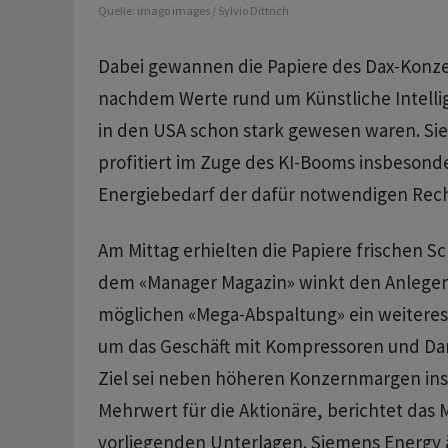
Quelle:
imago images / Sylvio Dittrich
Dabei gewannen die Papiere des Dax-Konze
nachdem Werte rund um Künstliche Intellig
in den USA schon stark gewesen waren. S
profitiert im Zuge des KI-Booms insbeson
Energiebedarf der dafür notwendigen Rec
Am Mittag erhielten die Papiere frischen S
dem «Manager Magazin» winkt den Anlegern
möglichen «Mega-Abspaltung» ein weiteres
um das Geschäft mit Kompressoren und Da
Ziel sei neben höheren Konzernmargen in
Mehrwert für die Aktionäre, berichtet das 
vorliegenden Unterlagen. Siemens Energy ä