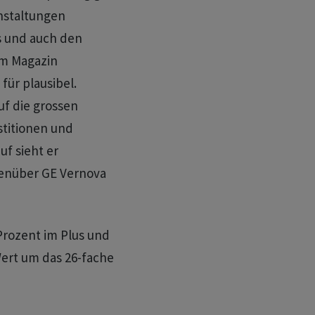
nstaltungen
s und auch den
om Magazin
für plausibel.
uf die grossen
titionen und
f sieht er
enüber GE Vernova
Prozent im Plus und
Wert um das 26-fache