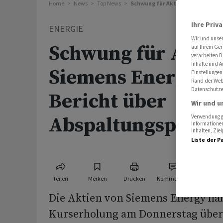
Home
News
Top News
Schwung für Aktien von Siemens 
Ihre Priv
ENERGIE
Wir und unse
Schwung für Aktie
auf Ihrem Ger
verarbeiten D
Inhalte und A
Siemens Energy d
Einstellungen
Rand der Webs
Datenschutze
Bericht über
Wir und u
Abspaltungspläne
Verwendung ge
Informationen
Inhalten, Zi
Liste der P
Teilen
Merken
Drucken
Kommentare
Die Aktien von Siemens Energy ha
Kurserholung am Donnerstag über 