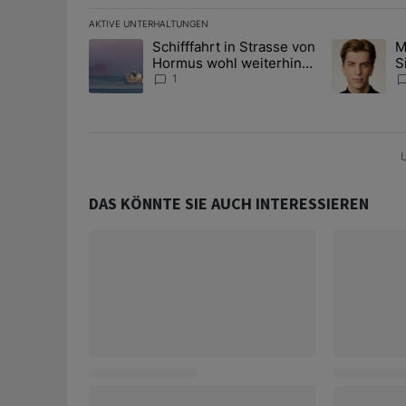
AKTIVE UNTERHALTUNGEN
Das Folgende ist eine Liste der am meisten kommentier
Schifffahrt in Strasse von
M
Ein Trendartikel mit dem Titel "Schifffahrt in Strass
Ein Trendart
Hormus wohl weiterhin
S
massiv gestört
A
1
D
U
DAS KÖNNTE SIE AUCH INTERESSIEREN