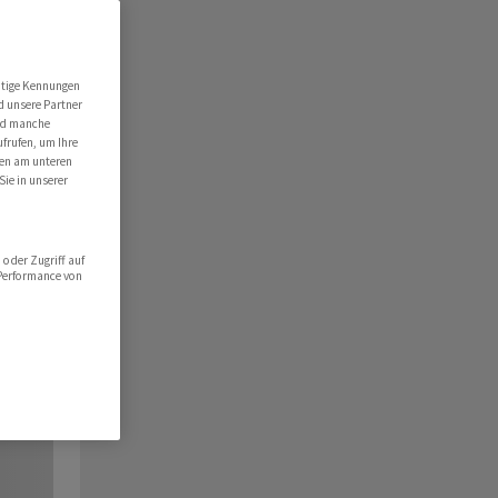
utige Kennungen
d unsere Partner
ind manche
ufrufen, um Ihre
ten am unteren
Sie in unserer
oder Zugriff auf
 Performance von