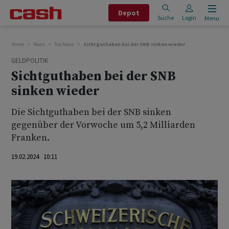
Depot
Suche
Login
Menu
Home
News
Top News
Sichtguthaben bei der SNB sinken wieder
GELDPOLITIK
Sichtguthaben bei der SNB
sinken wieder
Die Sichtguthaben bei der SNB sinken
gegenüber der Vorwoche um 5,2 Milliarden
Franken.
19.02.2024 10:11