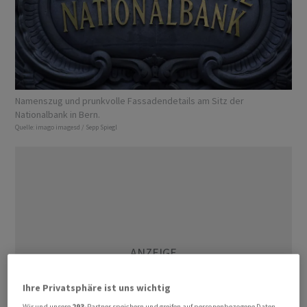
Namenszug und prunkvolle Fassadendetails am Sitz der
Nationalbank in Bern.
Quelle:
imago imagesd / Sepp Spiegl
Ihre Privatsphäre ist uns wichtig
Wir und unsere
293
-Partner speichern und greifen auf personenbezogene Daten