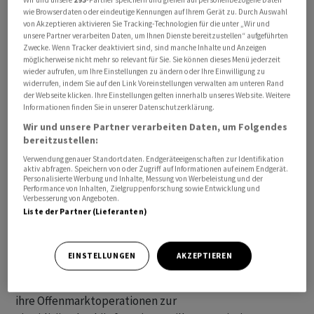
wie Browserdaten oder eindeutige Kennungen auf Ihrem Gerät zu. Durch Auswahl
von Akzeptieren aktivieren Sie Tracking-Technologien für die unter „Wir und
unsere Partner verarbeiten Daten, um Ihnen Dienste bereitzustellen“ aufgeführten
Zwecke. Wenn Tracker deaktiviert sind, sind manche Inhalte und Anzeigen
möglicherweise nicht mehr so relevant für Sie. Sie können dieses Menü jederzeit
Die Sichtguthaben bei der Schweizerischen
wieder aufrufen, um Ihre Einstellungen zu ändern oder Ihre Einwilligung zu
widerrufen, indem Sie auf den Link Voreinstellungen verwalten am unteren Rand
Nationalbank (SNB) sind in der vergangenen Woche
der Webseite klicken. Ihre Einstellungen gelten innerhalb unseres Website. Weitere
gesunken. Die Einlagen von Bund und Banken lagen am
Informationen finden Sie in unserer Datenschutzerklärung.
16. Februar bei 477,11 Milliarden Franken nach 482,29
Wir und unsere Partner verarbeiten Daten, um Folgendes
bereitzustellen:
Milliarden in der Woche davor, wie die SNB am Montag
mitteilte. Das ist ein Rückgang um rund 5,2 Milliarden
Verwendung genauer Standortdaten. Endgeräteeigenschaften zur Identifikation
aktiv abfragen. Speichern von oder Zugriff auf Informationen auf einem Endgerät.
Franken. Auf die Giroguthaben inländischer Banken
Personalisierte Werbung und Inhalte, Messung von Werbeleistung und der
Performance von Inhalten, Zielgruppenforschung sowie Entwicklung und
entfielen Ende letzter Woche 468,2 Milliarden Franken
Verbesserung von Angeboten.
(-1,2 Mrd).
Liste der Partner (Lieferanten)
Für die Höhe der Sichtguthaben gibt es verschiedene
EINSTELLUNGEN
AKZEPTIEREN
Einflussfaktoren, die deren Entwicklung beeinflussen.
Diese können ein Indiz sein, wie stark die SNB
ihre Offenmarktoperationen zur