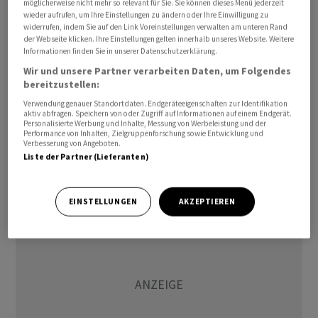
möglicherweise nicht mehr so relevant für Sie. Sie können dieses Menü jederzeit
Aus einer Rolex mach zwei
wieder aufrufen, um Ihre Einstellungen zu ändern oder Ihre Einwilligung zu
widerrufen, indem Sie auf den Link Voreinstellungen verwalten am unteren Rand
der Webseite klicken. Ihre Einstellungen gelten innerhalb unseres Website. Weitere
Hybrid-Fälschungen etwa, bei denen echte
Informationen finden Sie in unserer Datenschutzerklärung.
Uhrengehäuse mit nicht echten Uhrwerken bestückt
Wir und unsere Partner verarbeiten Daten, um Folgendes
werden und umgekehrt. Hier werden aus einer Rolex
bereitzustellen:
mehrere gemacht.
Verwendung genauer Standortdaten. Endgeräteeigenschaften zur Identifikation
aktiv abfragen. Speichern von oder Zugriff auf Informationen auf einem Endgerät.
Personalisierte Werbung und Inhalte, Messung von Werbeleistung und der
Experten geben zu, dass auch sie immer öfter darauf
Performance von Inhalten, Zielgruppenforschung sowie Entwicklung und
Verbesserung von Angeboten.
angewiesen sind, eine Uhr zu öffnen, um ihre Echtheit
Liste der Partner (Lieferanten)
zu garantieren.
EINSTELLUNGEN
AKZEPTIEREN