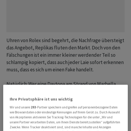
Uhren von Rolex sind begehrt, die Nachfrage übersteigt
das Angebot, Replikas fluten den Markt. Doch von den
Fälschungen ist ein immer kleiner werdender Teil so
schlampig kopiert, dass auch jeder Laie sofort erkennen
muss, dass es sich um einen Fake handelt.
Natürlich: Wer eine Daytona am Strand von Marbella
oder auf dem Markt in Chiang Mai kauft, ersteht mit
grosser Wahrscheinlichkeit eine Fälschung. Aber es gibt
Ihre Privatsphäre ist uns wichtig
inzwischen auch Rolex-Fälschungen, die so gut gemacht
Wir und unsere
293
-Partner speichern und greifen auf personenbezogene Daten
sind, dass sie zum offiziellen Marktpreis gehandelt
wie Browserdaten oder eindeutige Kennungen auf Ihrem Gerät zu. Durch Auswahl
von Akzeptieren aktivieren Sie Tracking-Technologien für die unter „Wir und
werden.
unsere Partner verarbeiten Daten, um Ihnen Dienste bereitzustellen“ aufgeführten
Zwecke. Wenn Tracker deaktiviert sind, sind manche Inhalte und Anzeigen