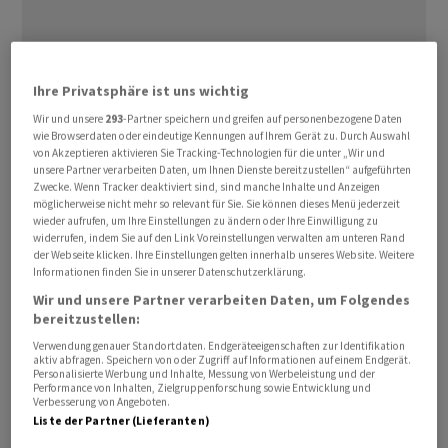
Ihre Privatsphäre ist uns wichtig
Wir und unsere
293
-Partner speichern und greifen auf personenbezogene Daten
Die SNB reduziert den Faktor für die Limite, die bei der
wie Browserdaten oder eindeutige Kennungen auf Ihrem Gerät zu. Durch Auswahl
von Akzeptieren aktivieren Sie Tracking-Technologien für die unter „Wir und
Verzinsung mindestreservepflichtiger Girokontoinhaber
unsere Partner verarbeiten Daten, um Ihnen Dienste bereitzustellen“ aufgeführten
zur Anwendung kommt, wie es in einer Mitteilung vom
Zwecke. Wenn Tracker deaktiviert sind, sind manche Inhalte und Anzeigen
möglicherweise nicht mehr so relevant für Sie. Sie können dieses Menü jederzeit
Montag heisst. Per Anfang August werde dieser von 15
wieder aufrufen, um Ihre Einstellungen zu ändern oder Ihre Einwilligung zu
auf 13,5 gesenkt.
widerrufen, indem Sie auf den Link Voreinstellungen verwalten am unteren Rand
der Webseite klicken. Ihre Einstellungen gelten innerhalb unseres Website. Weitere
Informationen finden Sie in unserer Datenschutzerklärung.
Auf Sichtguthaben bis zu dieser Limite kommt der SNB-
Wir und unsere Partner verarbeiten Daten, um Folgendes
Leitzins zur Anwendung. Sichtguthaben über der Limite
bereitzustellen:
werden zum SNB-Leitzins abzüglich eines Abschlags
Verwendung genauer Standortdaten. Endgeräteeigenschaften zur Identifikation
verzinst. Die Berechnungsgrundlage der Limiten bleibt
aktiv abfragen. Speichern von oder Zugriff auf Informationen auf einem Endgerät.
Personalisierte Werbung und Inhalte, Messung von Werbeleistung und der
laut SNB unverändert. Ausserdem werden
Performance von Inhalten, Zielgruppenforschung sowie Entwicklung und
Verbesserung von Angeboten.
Sichtguthaben, die zur Erfüllung der Mindestreserven
Liste der Partner (Lieferanten)
gehalten werden, nicht verzinst, so das Communiqué