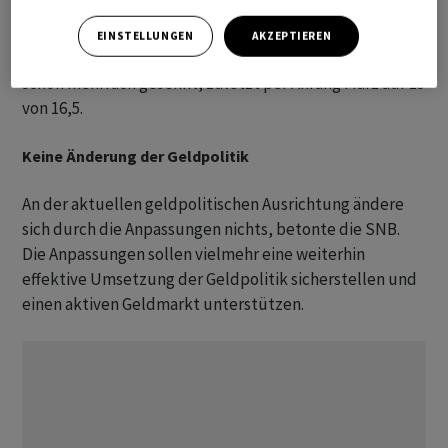
weiter.
EINSTELLUNGEN
AKZEPTIEREN
Die SNB hatte den Faktor in den vergangenen Monaten
schon mehrfach gesenkt, zuletzt per Anfang März auf 15
von 16,5.
Keine Änderung der Geldpolitik
An der aktuellen geldpolitischen Ausrichtung ändere
sich durch die Anpassungen nichts, betonte die SNB.
Die Anpassungen sollen vielmehr eine weiterhin
effektive Umsetzung der Geldpolitik sicherstellen und
einen aktiven Geldmarkt unterstützen.