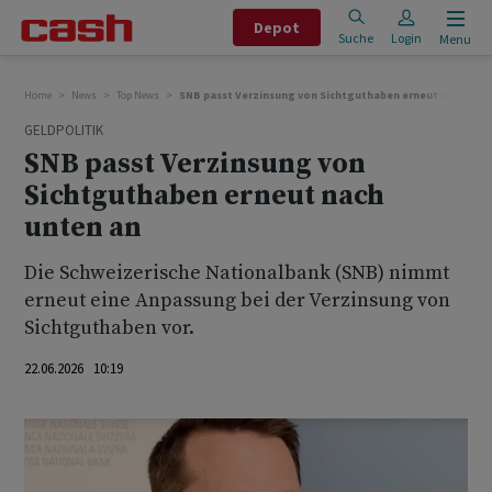
Depot
Suche
Login
Menu
Home
News
Top News
SNB passt Verzinsung von Sichtguthaben erneut nach unt
GELDPOLITIK
SNB passt Verzinsung von
Sichtguthaben erneut nach
unten an
Die Schweizerische Nationalbank (SNB) nimmt
erneut eine Anpassung bei der Verzinsung von
Sichtguthaben vor.
22.06.2026 10:19