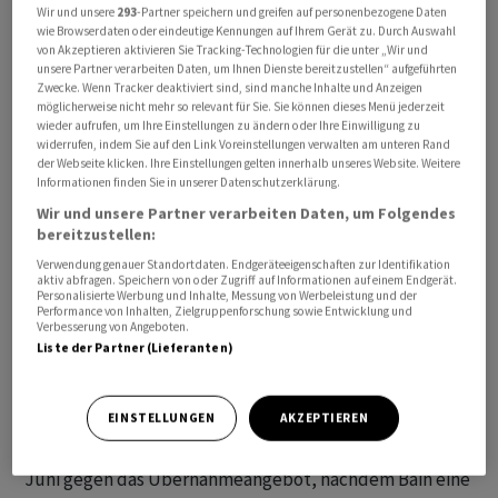
Wir und unsere
293
-Partner speichern und greifen auf personenbezogene Daten
wie Browserdaten oder eindeutige Kennungen auf Ihrem Gerät zu. Durch Auswahl
von Akzeptieren aktivieren Sie Tracking-Technologien für die unter „Wir und
unsere Partner verarbeiten Daten, um Ihnen Dienste bereitzustellen“ aufgeführten
Zwecke. Wenn Tracker deaktiviert sind, sind manche Inhalte und Anzeigen
möglicherweise nicht mehr so relevant für Sie. Sie können dieses Menü jederzeit
Neu will die Private-Equity-Gesellschaft 19,50 bis 20,50
wieder aufrufen, um Ihre Einstellungen zu ändern oder Ihre Einwilligung zu
Franken pro Aktie bezahlen, bestätigte das Schweizer
widerrufen, indem Sie auf den Link Voreinstellungen verwalten am unteren Rand
der Webseite klicken. Ihre Einstellungen gelten innerhalb unseres Website. Weitere
das Software-Haus am Donnerstagnachmittag einen
Informationen finden Sie in unserer Datenschutzerklärung.
entsprechenden Medienbericht.
Wir und unsere Partner verarbeiten Daten, um Folgendes
bereitzustellen:
Das Angebot unterliege verschiedenen Bedingungen.
Verwendung genauer Standortdaten. Endgeräteeigenschaften zur Identifikation
aktiv abfragen. Speichern von oder Zugriff auf Informationen auf einem Endgerät.
Diese werden nicht näher ausgeführt. Der
Personalisierte Werbung und Inhalte, Messung von Werbeleistung und der
Verwaltungsrat werde das Angebot nun prüfen und
Performance von Inhalten, Zielgruppenforschung sowie Entwicklung und
Verbesserung von Angeboten.
dann eine Empfehlung an die Aktionäre abgeben. Eine
Liste der Partner (Lieferanten)
weitere Ankündigung werde gemacht, wenn dies
"angemessen" sei.
EINSTELLUNGEN
AKZEPTIEREN
Der Verwaltungsrat von SoftwareOne stellte sich im
Juni gegen das Übernahmeangebot, nachdem Bain eine