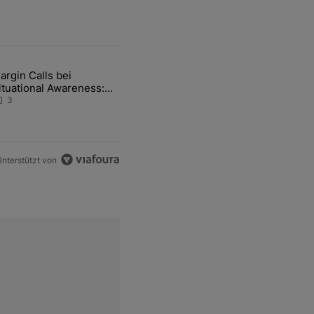
ten Artikel der letzten 7 days.
argin Calls bei
-und-Hott eines Anlagestrategen" mit 2 kommentare.
ikel mit dem Titel "Margin Calls bei Situational Awareness: Alles übe
ituational Awareness:
lles über den Retter-
3
eal
nterstützt von