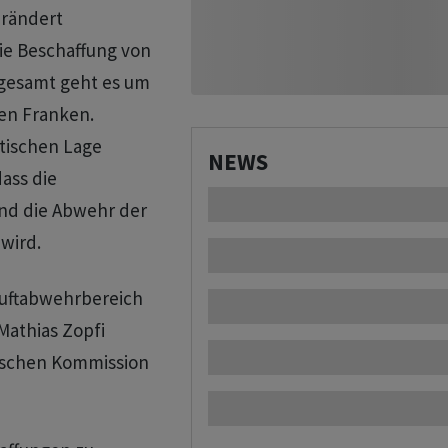
erändert
die Beschaffung von
nsgesamt geht es um
den Franken.
itischen Lage
NEWS
ass die
und die Abwehr der
wird.
Luftabwehrbereich
Mathias Zopfi
tischen Kommission