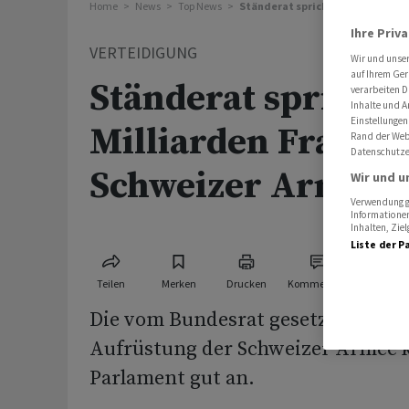
Home
News
Top News
Ständerat spricht 3,4 Milliarden
Ihre Priv
VERTEIDIGUNG
Wir und unse
auf Ihrem Ger
Ständerat spricht 
verarbeiten D
Inhalte und A
Einstellungen
Milliarden Franken
Rand der Webs
Datenschutze
Schweizer Armee
Wir und u
Verwendung ge
Informationen
Inhalten, Zi
Liste der P
Teilen
Merken
Drucken
Kommentare
Die vom Bundesrat gesetzten Prior
Aufrüstung der Schweizer Armee
Parlament gut an.