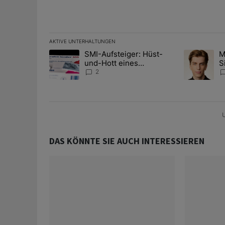
AKTIVE UNTERHALTUNGEN
Das Folgende ist eine Liste der am meisten kommentier
SMI-Aufsteiger: Hüst-
M
Ein Trendartikel mit dem Titel "SMI-Aufsteiger: Hüst
Ein Trendart
und-Hott eines
S
Anlagestrategen
A
2
D
U
DAS KÖNNTE SIE AUCH INTERESSIEREN