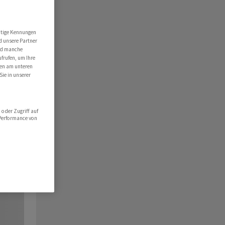
utige Kennungen
d unsere Partner
ind manche
ufrufen, um Ihre
ten am unteren
Sie in unserer
oder Zugriff auf
 Performance von