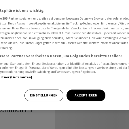
 Franken für die Schweizer Armee
atsphäre ist uns wichtig
re
293
-Partner speichern und greifen auf personenbezogene Daten wie Browserdaten oder einde
ät zu. Durch Auswahl von Akzeptieren aktivieren Sie Tracking-Technologien für die unter „Wir un
3,4
aten, um Ihnen Dienste bereitzustellen“ aufgeführten Zwecke. Wenn Tracker deaktiviert sind, s
nzeigen möglicherweise nicht mehr so relevant für Sie. Sie können dieses Menü jederzeit wieder a
 zu ändern oder Ihre Einwilligung zu widerrufen, indem Sie auf den Link Voreinstellungen verwal
 für die
eite klicken. Ihre Einstellungen gelten innerhalb unseres Website. Weitere Informationen finden 
rklärung.
nsere Partner verarbeiten Daten, um Folgendes bereitzustellen:
nauer Standortdaten. Endgeräteeigenschaften zur Identifikation aktiv abfragen. Speichern von 
 auf einem Endgerät. Personalisierte Werbung und Inhalte, Messung von Werbeleistung und der
elgruppenforschung sowie Entwicklung und Verbesserung von Angeboten.
artner (Lieferanten)
EINSTELLUNGEN
AKZEPTIEREN
itäten für die
 kommen im