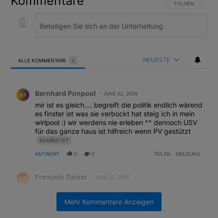
Kommentare
FOLGE DIESER U
FOLGEN
NEUESTE
ALLE KOMMENTARE
2
Alle Kommentare
Kommentar von Bernhard Ponpool.
Bernhard Ponpool
JUNE 22, 2026
BP
mir ist es gleich.... begreift die politik endlich wärend
es finster ist was sie verbockt hat steig ich in mein
wirlpool :) wir werdens nie erleben ^^ dennoch USV
für das ganze haus ist hilfreich wenn PV gestützt
BEARBEITET
ANTWORT
0
0
TEILEN
MELDUNG
Kommentar von François Geiser.
François Geiser
JUNE 22, 2026
FG
Es ist eine Aussage, man kann sie glauben oder
nicht, wirklich wissen tut es niemand.
Mehr Kommentare Anzeigen
ANTWORT
2
0
TEILEN
MELDUNG