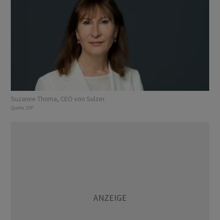
Suzanne Thoma, CEO von Sulzer.
Quelle:
ZVF