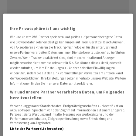
Ihre Privatsphäre ist uns wichtig
Wir und unsere
293
-Partner speichern und greifen auf personenbezogene Daten
«Ohne Stromabkommen nimmt die Schweiz bei grosser
wie Browserdaten oder eindeutige Kennungen auf Ihrem Gerät zu. Durch Auswahl
von Akzeptieren aktivieren Sie Tracking-Technologien für die unter „Wir und
innereuropäischer Handelsaktivität nicht oder kaum am
unsere Partner verarbeiten Daten, um Ihnen Dienste bereitzustellen“ aufgeführten
Stromaustausch teil, und es fehlen ihr zentrale
Zwecke. Wenn Tracker deaktiviert sind, sind manche Inhalte und Anzeigen
möglicherweise nicht mehr so relevant für Sie. Sie können dieses Menü jederzeit
Informationen», sagte Suzanne Thoma in einem am
wieder aufrufen, um Ihre Einstellungen zu ändern oder Ihre Einwilligung zu
Montag publizierten Interview mit den CH-Media-
widerrufen, indem Sie auf den Link Voreinstellungen verwalten am unteren Rand
der Webseite klicken. Ihre Einstellungen gelten innerhalb unseres Website. Weitere
Zeitungen.
Informationen finden Sie in unserer Datenschutzerklärung.
Wir und unsere Partner verarbeiten Daten, um Folgendes
Die EU habe zwar kein Interesse an einem Blackout in
bereitzustellen:
der Schweiz, da sich dieser ausweiten könnte. «Aber
Verwendung genauer Standortdaten. Endgeräteeigenschaften zur Identifikation
niemand weiss, wie die EU in einem Notfall reagieren
aktiv abfragen. Speichern von oder Zugriff auf Informationen auf einem Endgerät.
Personalisierte Werbung und Inhalte, Messung von Werbeleistung und der
würde», so die 64-Jährige.
Performance von Inhalten, Zielgruppenforschung sowie Entwicklung und
Verbesserung von Angeboten.
Liste der Partner (Lieferanten)
Ein Blackout würde die Schweiz laut Thoma pro Tag