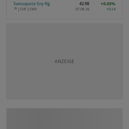
Swissquote Grp Rg
42.98
+0.33%
CHF
SWX
07.08.26
+0.14