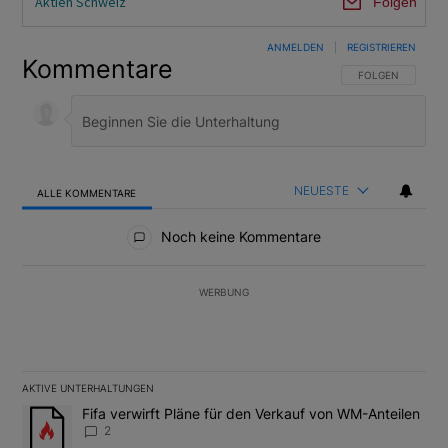
Aktien Schweiz
Folgen
ANMELDEN
|
REGISTRIEREN
Kommentare
FOLGE DIESER U
FOLGEN
NEUESTE
ALLE KOMMENTARE
Alle Kommentare
Noch keine Kommentare
WERBUNG
AKTIVE UNTERHALTUNGEN
Das Folgende ist eine Liste der am meisten kommentierten Artikel
Ein Trendartikel mit dem Titel "Fifa verwirft Pläne für den Verk
Fifa verwirft Pläne für den Verkauf von WM-Anteilen
2