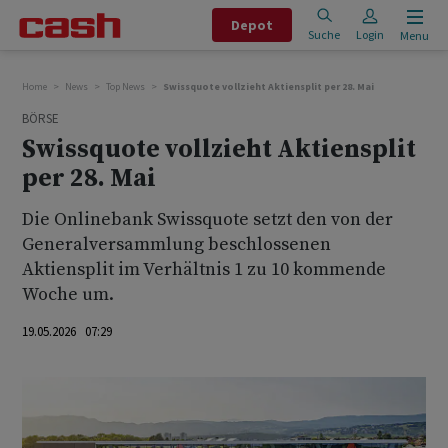
Depot
Suche
Login
Menu
Home
News
Top News
Swissquote vollzieht Aktiensplit per 28. Mai
BÖRSE
Swissquote vollzieht Aktiensplit
per 28. Mai
Die Onlinebank Swissquote setzt den von der
Generalversammlung beschlossenen
Aktiensplit im Verhältnis 1 zu 10 kommende
Woche um.
19.05.2026 07:29