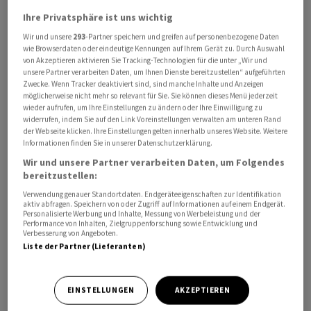
Ihre Privatsphäre ist uns wichtig
Wir und unsere
293
-Partner speichern und greifen auf personenbezogene Daten
wie Browserdaten oder eindeutige Kennungen auf Ihrem Gerät zu. Durch Auswahl
von Akzeptieren aktivieren Sie Tracking-Technologien für die unter „Wir und
unsere Partner verarbeiten Daten, um Ihnen Dienste bereitzustellen“ aufgeführten
Die gesplitteten
Swissquote
-Aktien sollen ab dem 28.
Zwecke. Wenn Tracker deaktiviert sind, sind manche Inhalte und Anzeigen
Mai unter einer neuen ISIN (CH1548235246) an der
möglicherweise nicht mehr so relevant für Sie. Sie können dieses Menü jederzeit
wieder aufrufen, um Ihre Einstellungen zu ändern oder Ihre Einwilligung zu
Schweizer Börse SIX gehandelt werden.
widerrufen, indem Sie auf den Link Voreinstellungen verwalten am unteren Rand
der Webseite klicken. Ihre Einstellungen gelten innerhalb unseres Website. Weitere
Am 26. Mai wird die Kapitalmassnahme im
Informationen finden Sie in unserer Datenschutzerklärung.
Handelsregister eingetragen, womit sich die Zahl der
Wir und unsere Partner verarbeiten Daten, um Folgendes
bereitzustellen:
Aktien auf rund 153 Millionen erhöht und der Nennwert
0,02 Franken betragen wird, wie
Swissquote
am
Verwendung genauer Standortdaten. Endgeräteeigenschaften zur Identifikation
aktiv abfragen. Speichern von oder Zugriff auf Informationen auf einem Endgerät.
Dienstag mitteilte. Der Eröffnungskurs wird auf Basis
Personalisierte Werbung und Inhalte, Messung von Werbeleistung und der
Performance von Inhalten, Zielgruppenforschung sowie Entwicklung und
des Schlusskurses vom Vortag festgelegt.
Verbesserung von Angeboten.
Liste der Partner (Lieferanten)
(AWP)
EINSTELLUNGEN
AKZEPTIEREN