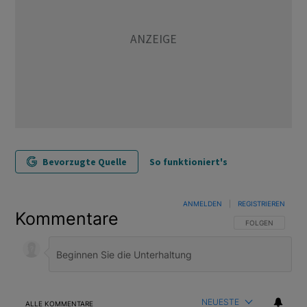
Bevorzugte Quelle
So funktioniert's
ANMELDEN
|
REGISTRIEREN
Kommentare
FOLGE DIESER U
FOLGEN
NEUESTE
ALLE KOMMENTARE