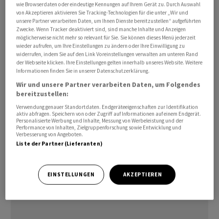
wie Browserdaten oder eindeutige Kennungen auf Ihrem Gerät zu. Durch Auswahl
von Akzeptieren aktivieren Sie Tracking-Technologien für die unter „Wir und
unsere Partner verarbeiten Daten, um Ihnen Dienste bereitzustellen“ aufgeführten
Zwecke. Wenn Tracker deaktiviert sind, sind manche Inhalte und Anzeigen
möglicherweise nicht mehr so relevant für Sie. Sie können dieses Menü jederzeit
Im Fokus stünden wichtige Kulturpflanzen wie etwa
wieder aufrufen, um Ihre Einstellungen zu ändern oder Ihre Einwilligung zu
Tomaten, Peperoni oder Gurken, teilte der Basler
widerrufen, indem Sie auf den Link Voreinstellungen verwalten am unteren Rand
der Webseite klicken. Ihre Einstellungen gelten innerhalb unseres Website. Weitere
Konzern am Donnerstag auf seiner Homepage mit.
Informationen finden Sie in unserer Datenschutzerklärung.
Damit sollen die herkömmlichen Anbauzeiten verkürzt
Wir und unsere Partner verarbeiten Daten, um Folgendes
werden. Es sei essenziell, starkes und resistentes
bereitzustellen:
Saatgut zu entwickeln, hiess es weiter. Bei der
Verwendung genauer Standortdaten. Endgeräteeigenschaften zur Identifikation
aktiv abfragen. Speichern von oder Zugriff auf Informationen auf einem Endgerät.
Eröffnung des Zentrums in der Stadt El Ejido, in der
Personalisierte Werbung und Inhalte, Messung von Werbeleistung und der
Region Andalusien, sei auch der spanische
Performance von Inhalten, Zielgruppenforschung sowie Entwicklung und
Verbesserung von Angeboten.
Landwirtschaftsminister Luis Planas anwesend gewesen.
Liste der Partner (Lieferanten)
(AWP)
EINSTELLUNGEN
AKZEPTIEREN