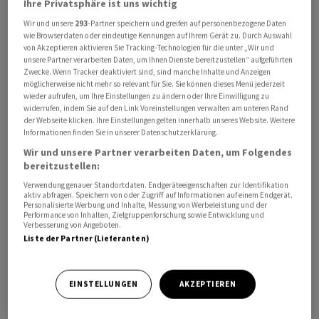
Ihre Privatsphäre ist uns wichtig
Wir und unsere
293
-Partner speichern und greifen auf personenbezogene Daten
wie Browserdaten oder eindeutige Kennungen auf Ihrem Gerät zu. Durch Auswahl
von Akzeptieren aktivieren Sie Tracking-Technologien für die unter „Wir und
unsere Partner verarbeiten Daten, um Ihnen Dienste bereitzustellen“ aufgeführten
Zwecke. Wenn Tracker deaktiviert sind, sind manche Inhalte und Anzeigen
möglicherweise nicht mehr so relevant für Sie. Sie können dieses Menü jederzeit
wieder aufrufen, um Ihre Einstellungen zu ändern oder Ihre Einwilligung zu
widerrufen, indem Sie auf den Link Voreinstellungen verwalten am unteren Rand
«Wir werden die Zusammenarbeit mit Taiwan auf dem
der Webseite klicken. Ihre Einstellungen gelten innerhalb unseres Website. Weitere
bisherigen Niveau fortsetzen», sagte Guatemalas
Informationen finden Sie in unserer Datenschutzerklärung.
Aussenminister Carlos Ramiro Martinez in einem
Wir und unsere Partner verarbeiten Daten, um Folgendes
Interview am Montag (Ortszeit) gegenüber Reuters.
bereitzustellen:
«Aber der Präsident hat darauf hingewiesen, dass wir
Verwendung genauer Standortdaten. Endgeräteeigenschaften zur Identifikation
aktiv abfragen. Speichern von oder Zugriff auf Informationen auf einem Endgerät.
das Gewicht und die Macht, die China darstellt, nicht
Personalisierte Werbung und Inhalte, Messung von Werbeleistung und der
Performance von Inhalten, Zielgruppenforschung sowie Entwicklung und
ignorieren können.»
Verbesserung von Angeboten.
Liste der Partner (Lieferanten)
Das mittelamerikanische Land ist einer der wenigen
verbliebenen Verbündeten Taiwans, da sich die Länder
EINSTELLUNGEN
AKZEPTIEREN
zunehmend auf die Seite der zweitgrössten
Volkswirtschaft der Welt, China, stellen, die das