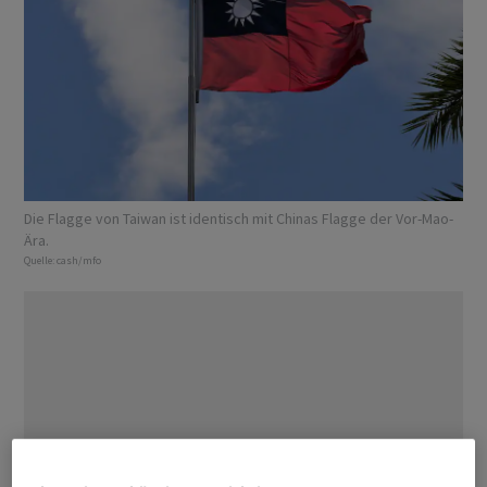
Die Flagge von Taiwan ist identisch mit Chinas Flagge der Vor-Mao-
Ära.
Quelle:
cash/mfo