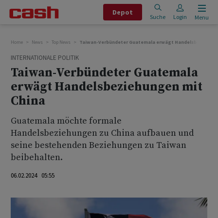
Depot
Suche
Login
Menu
Home
News
Top News
Taiwan-Verbündeter Guatemala erwägt Handelsbeziehung
INTERNATIONALE POLITIK
Taiwan-Verbündeter Guatemala
erwägt Handelsbeziehungen mit
China
Guatemala möchte formale
Handelsbeziehungen zu China aufbauen und
seine bestehenden Beziehungen zu Taiwan
beibehalten.
06.02.2024 05:55