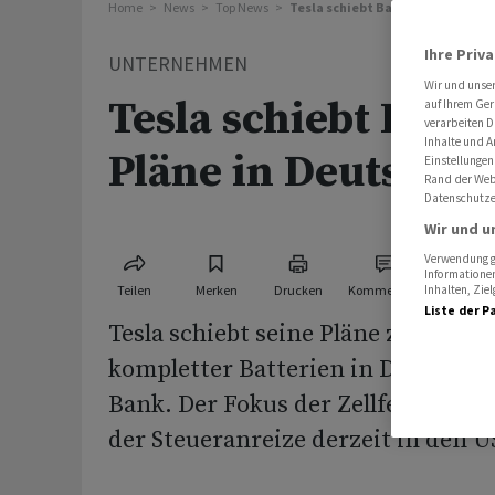
Home
News
Top News
Tesla schiebt Batteriebau-Pläne
Ihre Priv
UNTERNEHMEN
Wir und unse
Tesla schiebt Batt
auf Ihrem Ger
verarbeiten D
Inhalte und A
Pläne in Deutschla
Einstellungen
Rand der Webs
Datenschutze
Wir und u
Verwendung ge
Informationen
Teilen
Merken
Drucken
Kommentare
Inhalten, Zi
Liste der P
Tesla schiebt seine Pläne zur Herst
kompletter Batterien in Deutschlan
Bank. Der Fokus der Zellfertigung 
der Steueranreize derzeit in den U