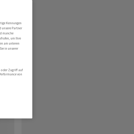
utige Kennungen
d unsere Partner
ind manche
ufrufen, um Ihre
ten am unteren
Sie in unserer
oder Zugriff auf
 Performance von