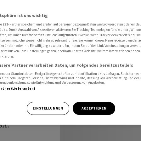
 in Deutschland auf
atsphäre ist uns wichtig
re
293
-Partner speichern und greifen auf personenbezogene Daten wie Browserdaten oder einde
eriebau-
ät zu. Durch Auswahl von Akzeptieren aktivieren Sie Tracking-Technologien für die unter „Wir un
aten, um Ihnen Dienste bereitzustellen“ aufgeführten Zwecke. Wenn Tracker deaktiviert sind, s
nzeigen möglicherweise nicht mehr so relevant für Sie. Sie können dieses Menü jederzeit wieder a
nd auf
 zu ändern oder Ihre Einwilligung zu widerrufen, indem Sie auf den Link Voreinstellungen verwal
eite klicken. Ihre Einstellungen gelten innerhalb unseres Website. Weitere Informationen finden 
rklärung.
nsere Partner verarbeiten Daten, um Folgendes bereitzustellen:
nauer Standortdaten. Endgeräteeigenschaften zur Identifikation aktiv abfragen. Speichern von 
 auf einem Endgerät. Personalisierte Werbung und Inhalte, Messung von Werbeleistung und der
elgruppenforschung sowie Entwicklung und Verbesserung von Angeboten.
artner (Lieferanten)
ellung
d auf die lange
EINSTELLUNGEN
AKZEPTIEREN
liege aufgrund
SA.