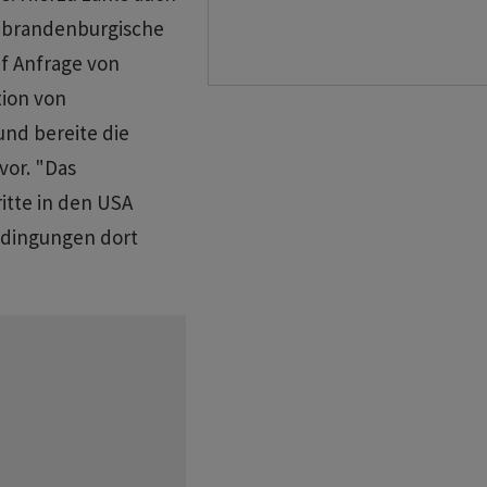
s brandenburgische
f Anfrage von
tion von
nd bereite die
vor. "Das
tte in den USA
bedingungen dort