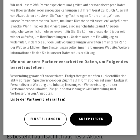
Wir und unsere
293
-Partner speichern und greifen auf personenbezogene Daten
wie Browserdaten oder eindeutige Kennungen auf Ihrem Gerät zu. Durch Auswahl
von Akzeptieren aktivieren Sie Tracking-Technologien für die unter „Wir und
unsere Partner verarbeiten Daten, um Ihnen Dienste bereitzustellen“ aufgeführten
Zwecke. Wenn Tracker deaktiviert sind, sind manche Inhalte und Anzeigen
möglicherweise nicht mehr so relevant für Sie. Sie können dieses Menü jederzeit
wieder aufrufen, um Ihre Einstellungen zu ändern oder Ihre Einwilligung zu
widerrufen, indem Sie auf den Link Voreinstellungen verwalten am unteren Rand
der Webseite klicken. Ihre Einstellungen gelten innerhalb unseres Website. Weitere
Tesla-Chef Elon Musk ist einer der lautesten
Informationen finden Sie in unserer Datenschutzerklärung.
Unterstützer von Trump und es wird erwartet, dass er
Wir und unsere Partner verarbeiten Daten, um Folgendes
mit der Reduzierung der US-Regierungsausgaben
bereitzustellen:
betraut werden könnte.
Verwendung genauer Standortdaten. Endgeräteeigenschaften zur Identifikation
aktiv abfragen. Speichern von oder Zugriff auf Informationen auf einem Endgerät.
Personalisierte Werbung und Inhalte, Messung von Werbeleistung und der
Die Tesla-Aktie stieg allein am Freitag um mehr als acht
Performance von Inhalten, Zielgruppenforschung sowie Entwicklung und
Verbesserung von Angeboten.
Prozent auf 321,22 Dollar. Seit dem Wahltag am
Liste der Partner (Lieferanten)
Dienstag legte sie um mehr als ein Viertel zu. Das
geschätzte Vermögen von Musk als reichstem Menschen
EINSTELLUNGEN
AKZEPTIEREN
der Welt übertraf damit nach Berechnungen des
Magazins «Forbes» die Marke von 300 Milliarden Dollar.
Es besteht hauptsächlich aus Tesla-Aktien.