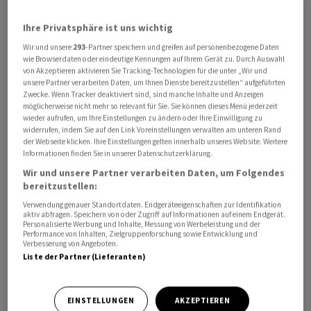
Ihre Privatsphäre ist uns wichtig
Wir und unsere
293
-Partner speichern und greifen auf personenbezogene Daten
wie Browserdaten oder eindeutige Kennungen auf Ihrem Gerät zu. Durch Auswahl
von Akzeptieren aktivieren Sie Tracking-Technologien für die unter „Wir und
unsere Partner verarbeiten Daten, um Ihnen Dienste bereitzustellen“ aufgeführten
Das berichten von der Nachrichtenagentur Bloomberg
Zwecke. Wenn Tracker deaktiviert sind, sind manche Inhalte und Anzeigen
möglicherweise nicht mehr so relevant für Sie. Sie können dieses Menü jederzeit
zitierte Quellen. Demnach habe das Unternehmen mit
wieder aufrufen, um Ihre Einstellungen zu ändern oder Ihre Einwilligung zu
operativem Sitz in Genf einige chinesische Kunden
widerrufen, indem Sie auf den Link Voreinstellungen verwalten am unteren Rand
der Webseite klicken. Ihre Einstellungen gelten innerhalb unseres Website. Weitere
informiert, dass Erz aus der Mine Castellanos in der
Informationen finden Sie in unserer Datenschutzerklärung.
Provinz Pinar del Río durch Lieferungen aus anderen
Wir und unsere Partner verarbeiten Daten, um Folgendes
Ländern ersetzt werde, hiess es im Bericht.
bereitzustellen:
Verwendung genauer Standortdaten. Endgeräteeigenschaften zur Identifikation
aktiv abfragen. Speichern von oder Zugriff auf Informationen auf einem Endgerät.
Der Schritt erfolgt, nachdem Washington den
Personalisierte Werbung und Inhalte, Messung von Werbeleistung und der
wirtschaftlichen Druck auf die kubanische Regierung
Performance von Inhalten, Zielgruppenforschung sowie Entwicklung und
Verbesserung von Angeboten.
erhöht hat. Er verschärft eine bereits bestehende Krise
Liste der Partner (Lieferanten)
mit Treibstoffmangel und Problemen im
Transportwesen.
EINSTELLUNGEN
AKZEPTIEREN