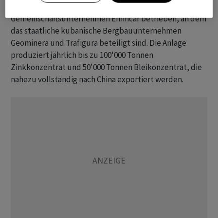
Die Mine Castellanos wird vom
Gemeinschaftsunternehmen Emincar betrieben, an dem
das staatliche kubanische Bergbauunternehmen
Geominera und Trafigura beteiligt sind. Die Anlage
produziert jährlich bis zu 100'000 Tonnen
Zinkkonzentrat und 50'000 Tonnen Bleikonzentrat, die
nahezu vollständig nach China exportiert werden.