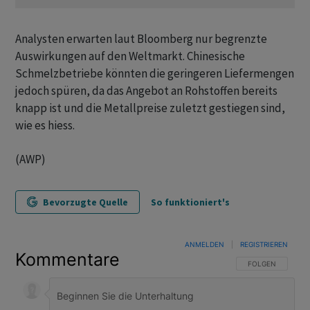
Analysten erwarten laut Bloomberg nur begrenzte
Auswirkungen auf den Weltmarkt. Chinesische
Schmelzbetriebe könnten die geringeren Liefermengen
jedoch spüren, da das Angebot an Rohstoffen bereits
knapp ist und die Metallpreise zuletzt gestiegen sind,
wie es hiess.
(AWP)
Bevorzugte Quelle
So funktioniert's
ANMELDEN
|
REGISTRIEREN
Kommentare
FOLGE DIESER U
FOLGEN