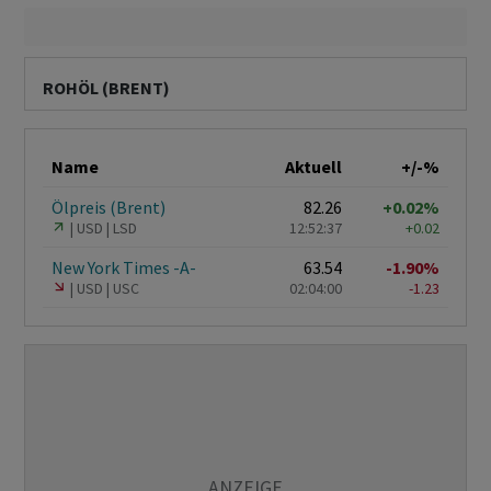
ROHÖL (BRENT)
Name
Aktuell
+/-%
Ölpreis (Brent)
82.26
+0.02%
USD
LSD
12:52:37
+0.02
New York Times -A-
63.54
-1.90%
USD
USC
02:04:00
-1.23