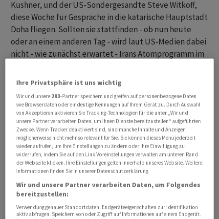
Kushner, und der US-Sondergesandte Steve Witkoff,
diese Woche für Gespräche in die katarische Hauptstadt
Doha fliegen. Sollten sie stattfinden - ob nun heute
oder an einem anderen Tag - wird laut US-Medien dabei
nicht - wie zunächst erwartet - Irans Atomprogramm im
Mittelpunkt stehen, sondern einmal mehr der Streit um
die Strasse von Hormus.
Ihre Privatsphäre ist uns wichtig
Wir und unsere
293
-Partner speichern und greifen auf personenbezogene Daten
wie Browserdaten oder eindeutige Kennungen auf Ihrem Gerät zu. Durch Auswahl
von Akzeptieren aktivieren Sie Tracking-Technologien für die unter „Wir und
unsere Partner verarbeiten Daten, um Ihnen Dienste bereitzustellen“ aufgeführten
Zwecke. Wenn Tracker deaktiviert sind, sind manche Inhalte und Anzeigen
möglicherweise nicht mehr so relevant für Sie. Sie können dieses Menü jederzeit
wieder aufrufen, um Ihre Einstellungen zu ändern oder Ihre Einwilligung zu
widerrufen, indem Sie auf den Link Voreinstellungen verwalten am unteren Rand
der Webseite klicken. Ihre Einstellungen gelten innerhalb unseres Website. Weitere
Informationen finden Sie in unserer Datenschutzerklärung.
Wir und unsere Partner verarbeiten Daten, um Folgendes
bereitzustellen:
Verwendung genauer Standortdaten. Endgeräteeigenschaften zur Identifikation
aktiv abfragen. Speichern von oder Zugriff auf Informationen auf einem Endgerät.