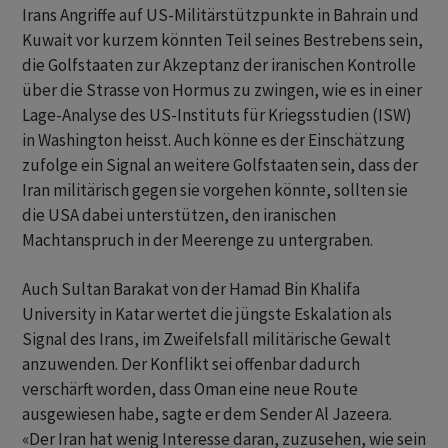
Irans Angriffe auf US-Militärstützpunkte in Bahrain und
Kuwait vor kurzem könnten Teil seines Bestrebens sein,
die Golfstaaten zur Akzeptanz der iranischen Kontrolle
über die Strasse von Hormus zu zwingen, wie es in einer
Lage-Analyse des US-Instituts für Kriegsstudien (ISW)
in Washington heisst. Auch könne es der Einschätzung
zufolge ein Signal an weitere Golfstaaten sein, dass der
Iran militärisch gegen sie vorgehen könnte, sollten sie
die USA dabei unterstützen, den iranischen
Machtanspruch in der Meerenge zu untergraben.
Auch Sultan Barakat von der Hamad Bin Khalifa
University in Katar wertet die jüngste Eskalation als
Signal des Irans, im Zweifelsfall militärische Gewalt
anzuwenden. Der Konflikt sei offenbar dadurch
verschärft worden, dass Oman eine neue Route
ausgewiesen habe, sagte er dem Sender Al Jazeera.
«Der Iran hat wenig Interesse daran, zuzusehen, wie sein