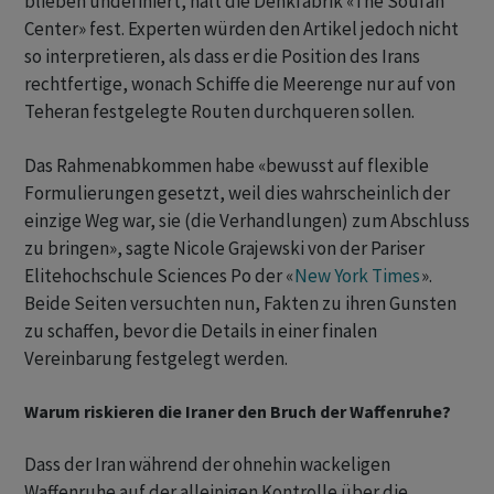
blieben undefiniert, hält die Denkfabrik «The Soufan
Center» fest. Experten würden den Artikel jedoch nicht
so interpretieren, als dass er die Position des Irans
rechtfertige, wonach Schiffe die Meerenge nur auf von
Teheran festgelegte Routen durchqueren sollen.
Das Rahmenabkommen habe «bewusst auf flexible
Formulierungen gesetzt, weil dies wahrscheinlich der
einzige Weg war, sie (die Verhandlungen) zum Abschluss
zu bringen», sagte Nicole Grajewski von der Pariser
Elitehochschule Sciences Po der «
New York Times
».
Beide Seiten versuchten nun, Fakten zu ihren Gunsten
zu schaffen, bevor die Details in einer finalen
Vereinbarung festgelegt werden.
Warum riskieren die Iraner den Bruch der Waffenruhe?
Dass der Iran während der ohnehin wackeligen
Waffenruhe auf der alleinigen Kontrolle über die