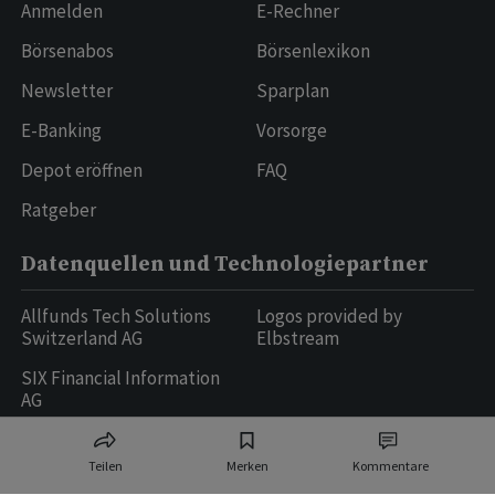
Anmelden
E-Rechner
Börsenabos
Börsenlexikon
Newsletter
Sparplan
E-Banking
Vorsorge
Depot eröffnen
FAQ
Ratgeber
Datenquellen und Technologiepartner
Allfunds Tech Solutions
Logos provided by
Switzerland AG
Elbstream
SIX Financial Information
AG
Teilen
Merken
Kommentare
Ringier AG | Ringier Medien Schweiz