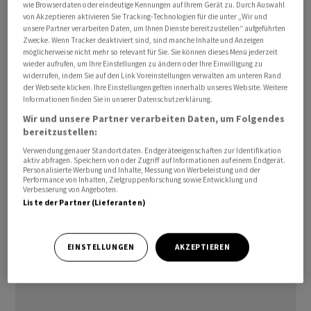
wie Browserdaten oder eindeutige Kennungen auf Ihrem Gerät zu. Durch Auswahl
von Akzeptieren aktivieren Sie Tracking-Technologien für die unter „Wir und
unsere Partner verarbeiten Daten, um Ihnen Dienste bereitzustellen“ aufgeführten
Zwecke. Wenn Tracker deaktiviert sind, sind manche Inhalte und Anzeigen
möglicherweise nicht mehr so relevant für Sie. Sie können dieses Menü jederzeit
wieder aufrufen, um Ihre Einstellungen zu ändern oder Ihre Einwilligung zu
Irgendwann in nicht allzu ferner Zukunft werde man die
widerrufen, indem Sie auf den Link Voreinstellungen verwalten am unteren Rand
Insel und andere Öl-Infrastrukturpunkte übernehmen
der Webseite klicken. Ihre Einstellungen gelten innerhalb unseres Website. Weitere
Informationen finden Sie in unserer Datenschutzerklärung.
und die «vollständige Kontrolle» über Irans Öl- und
Wir und unsere Partner verarbeiten Daten, um Folgendes
Gasmärkte erlangen, schrieb US-Präsident Donald
bereitzustellen:
Trump auf der Plattform Truth Social.
Verwendung genauer Standortdaten. Endgeräteeigenschaften zur Identifikation
aktiv abfragen. Speichern von oder Zugriff auf Informationen auf einem Endgerät.
Personalisierte Werbung und Inhalte, Messung von Werbeleistung und der
Zugleich kündigte er schwere Angriffe auf den Iran für
Performance von Inhalten, Zielgruppenforschung sowie Entwicklung und
Verbesserung von Angeboten.
die Nacht an.
Liste der Partner (Lieferanten)
(AWP)
EINSTELLUNGEN
AKZEPTIEREN