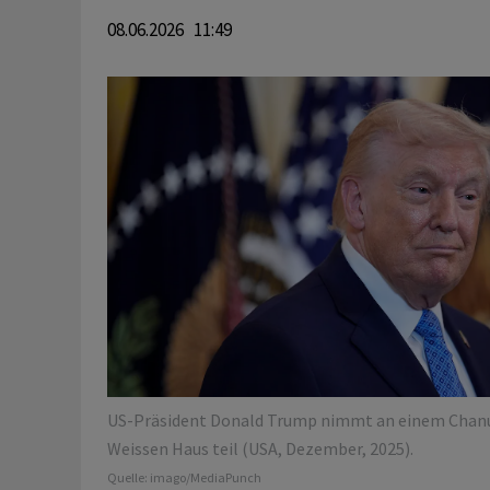
08.06.2026 11:49
US-Präsident Donald Trump nimmt an einem Cha
Weissen Haus teil (USA, Dezember, 2025).
Quelle:
imago/MediaPunch