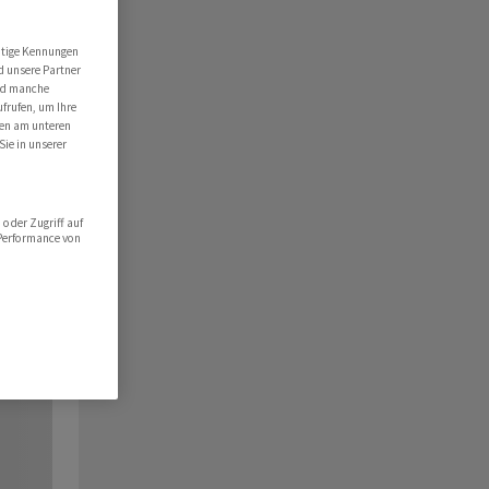
utige Kennungen
d unsere Partner
ind manche
ufrufen, um Ihre
ten am unteren
Sie in unserer
oder Zugriff auf
 Performance von