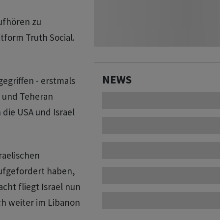
aufhören zu
tform Truth Social.
NEWS
egriffen - erstmals
n und Teheran
 die USA und Israel
raelischen
ufgefordert haben,
cht fliegt Israel nun
uch weiter im Libanon