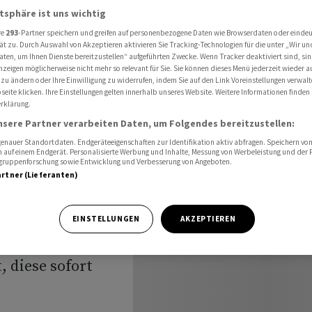
griffe sofort stoppen
atsphäre ist uns wichtig
re
293
-Partner speichern und greifen auf personenbezogene Daten wie Browserdaten oder einde
ät zu. Durch Auswahl von Akzeptieren aktivieren Sie Tracking-Technologien für die unter „Wir un
aten, um Ihnen Dienste bereitzustellen“ aufgeführten Zwecke. Wenn Tracker deaktiviert sind, s
rael
nzeigen möglicherweise nicht mehr so relevant für Sie. Sie können dieses Menü jederzeit wieder a
 zu ändern oder Ihre Einwilligung zu widerrufen, indem Sie auf den Link Voreinstellungen verwal
eite klicken. Ihre Einstellungen gelten innerhalb unseres Website. Weitere Informationen finden 
fort
rklärung.
nsere Partner verarbeiten Daten, um Folgendes bereitzustellen:
nauer Standortdaten. Endgeräteeigenschaften zur Identifikation aktiv abfragen. Speichern von 
 auf einem Endgerät. Personalisierte Werbung und Inhalte, Messung von Werbeleistung und der
elgruppenforschung sowie Entwicklung und Verbesserung von Angeboten.
artner (Lieferanten)
EINSTELLUNGEN
AKZEPTIEREN
 Iran und Israel
 diese sofort