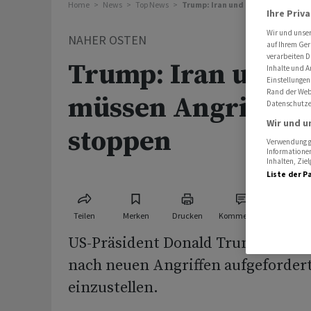
Home
News
Top News
Trump: Iran und Israel müssen An
Ihre Priv
Wir und unse
NAHER OSTEN
auf Ihrem Ger
verarbeiten D
Trump: Iran und Is
Inhalte und A
Einstellungen
Rand der Webs
müssen Angriffe so
Datenschutze
Wir und u
stoppen
Verwendung ge
Informationen
Inhalten, Zi
Liste der P
Teilen
Merken
Drucken
Kommentare
US-Präsident Donald Trump hat den
nach neuen Angriffen aufgefordert,
einzustellen.