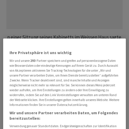
n einer Sitzung seines Kabinetts im Weissen Haus sagte
der Republikaner, der Iran sei sehr entschlossen: «Sie
wollen unbedingt ein Abkommen schliessen.» Die US-
Ihre Privatsphäre ist uns wichtig
Regierung sei damit aber noch nicht «zufrieden». Trump
Wir und unsere
293
-Partner speichern und greifen auf personenbezogene Daten
erneuerte die Drohung, dass man entweder einen Deal
wie Browserdaten oder eindeutige Kennungen auf Ihrem Gerät zu. Durch Auswahl
von Akzeptieren aktivieren Sie Tracking-Technologien für die unter „Wir und
abschliessen oder weiter kämpfen werde - er sprach
unsere Partner verarbeiten Daten, um Ihnen Dienste bereitzustellen“ aufgeführten
davon, dann «die Sache zu Ende» zu bringen.
Zwecke. Wenn Tracker deaktiviert sind, sind manche Inhalte und Anzeigen
möglicherweise nicht mehr so relevant für Sie. Sie können dieses Menü jederzeit
wieder aufrufen, um Ihre Einstellungen zu ändern oder Ihre Einwilligung zu
Damit ist weiterhin unklar, ob es zu einem
widerrufen, indem Sie auf den Link Voreinstellungen verwalten am unteren Rand
der Webseite klicken. Ihre Einstellungen gelten innerhalb unseres Website. Weitere
Rahmenabkommen zwischen dem Iran und den USA
Informationen finden Sie in unserer Datenschutzerklärung.
kommen wird. Trump hatte am Wochenende
Wir und unsere Partner verarbeiten Daten, um Folgendes
Hoffnungen auf eine schnelle Einigung geweckt, diese
bereitzustellen:
aber später wieder etwas gedämpft, indem er sagte,
Verwendung genauer Standortdaten. Endgeräteeigenschaften zur Identifikation