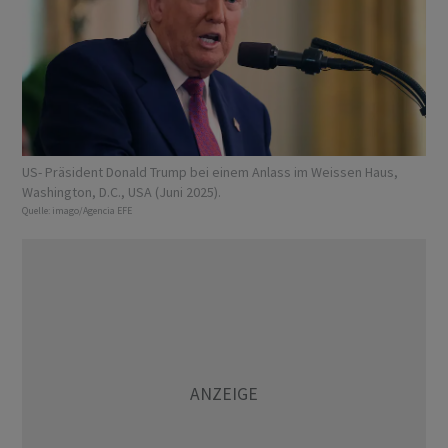
US- Präsident Donald Trump bei einem Anlass im Weissen Haus,
Washington, D.C., USA (Juni 2025).
Quelle:
imago/Agencia EFE