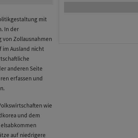
olitikgestaltung mit
 In der
ung von Zollausnahmen
f im Ausland nicht
tschaftliche
der anderen Seite
aren erfassen und
n.
Volkswirtschaften wie
üdkorea und dem
andelsabkommen
tze auf niedrigere