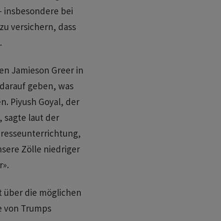
 insbesondere bei
zu versichern, dass
.
en Jamieson Greer in
darauf geben, was
n. Piyush Goyal, der
 sagte laut der
Presseunterrichtung,
sere Zölle niedriger
r».
t über die möglichen
e von Trumps