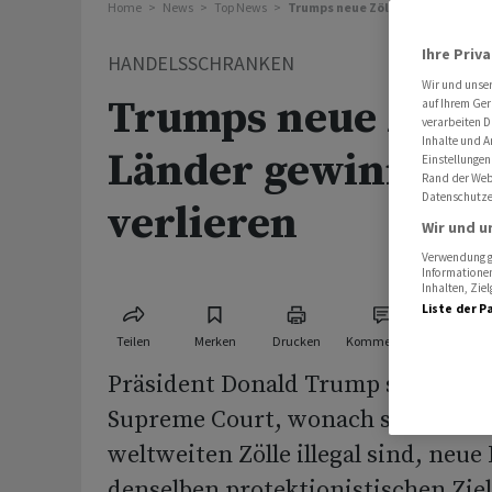
Home
News
Top News
Trumps neue Zölle: Welche Lände
Ihre Priv
HANDELSSCHRANKEN
Wir und unse
Trumps neue Zölle
auf Ihrem Ger
verarbeiten D
Inhalte und A
Länder gewinnen 
Einstellungen
Rand der Webs
Datenschutze
verlieren
Wir und u
Verwendung ge
Informationen
Inhalten, Zi
Liste der P
Teilen
Merken
Drucken
Kommentare
Präsident Donald Trump setzt nach
Supreme Court, wonach seine um
weltweiten Zölle illegal sind, neu
denselben protektionistischen Ziel