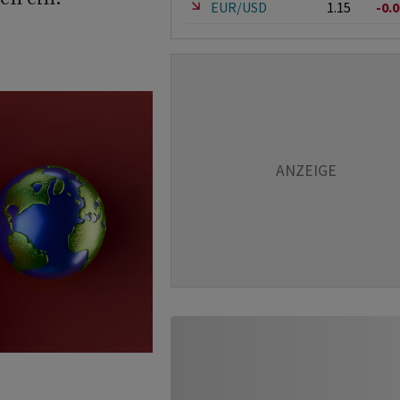
EUR/USD
1.15
-0.