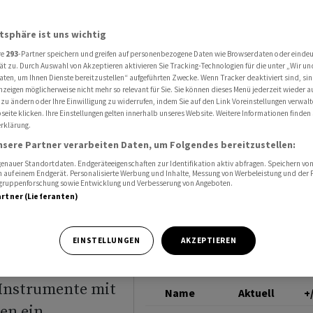
r gewinnen und verlieren
EUR/USD
atsphäre ist uns wichtig
re
293
-Partner speichern und greifen auf personenbezogene Daten wie Browserdaten oder einde
: Welche
ät zu. Durch Auswahl von Akzeptieren aktivieren Sie Tracking-Technologien für die unter „Wir un
aten, um Ihnen Dienste bereitzustellen“ aufgeführten Zwecke. Wenn Tracker deaktiviert sind, s
nzeigen möglicherweise nicht mehr so relevant für Sie. Sie können dieses Menü jederzeit wieder a
und
 zu ändern oder Ihre Einwilligung zu widerrufen, indem Sie auf den Link Voreinstellungen verwal
eite klicken. Ihre Einstellungen gelten innerhalb unseres Website. Weitere Informationen finden 
rklärung.
nsere Partner verarbeiten Daten, um Folgendes bereitzustellen:
nauer Standortdaten. Endgeräteeigenschaften zur Identifikation aktiv abfragen. Speichern von 
 auf einem Endgerät. Personalisierte Werbung und Inhalte, Messung von Werbeleistung und der
elgruppenforschung sowie Entwicklung und Verbesserung von Angeboten.
artner (Lieferanten)
 dem Urteil des
EINSTELLUNGEN
AKZEPTIEREN
fassenden
e Instrumente mit
Name
Aktuell
+
en ein.