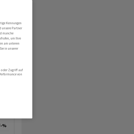
utige Kennungen
d unsere Partner
ind manche
ufrufen, um Ihre
ten am unteren
Sie in unserer
oder Zugriff auf
 Performance von
/-%