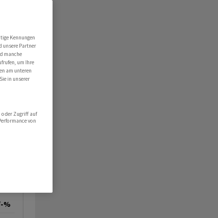
utige Kennungen
d unsere Partner
ind manche
ufrufen, um Ihre
ten am unteren
Sie in unserer
oder Zugriff auf
 Performance von
/-%