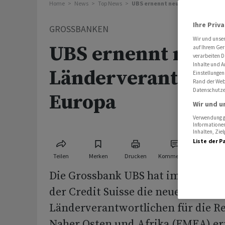
Home
News
Top News
UBS ernennt neue Länderverantw
Ihre Priv
GROSSBANKEN
Wir und unse
UBS ernennt neue
auf Ihrem Ger
verarbeiten D
Inhalte und A
Länderverantwortl
Einstellungen
Rand der Webs
Datenschutze
Europa
Wir und u
Verwendung ge
Informationen
Inhalten, Zi
Liste der P
Teilen
Merken
Drucken
Kommentare
Die Grossbank UBS hat im Rahmen 
der Credit Suisse die neuen
Länderverantwortlichen für die R
Naher Osten und Afrika (EMEA) er