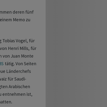
ommen deren fünf
e einem Memo zu
 Tobias Vogel, für
von Henri Mills, für
en von Juan Monte
BS
tätig. Von Seiten
neue Länderchefs
aiz für Saudi-
gten Arabischen
u entnehmen ist,
hatten.