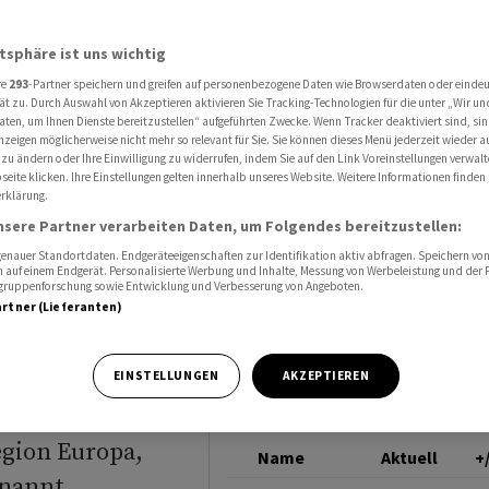
ortliche in Europa
UBS GROUP
atsphäre ist uns wichtig
re
293
-Partner speichern und greifen auf personenbezogene Daten wie Browserdaten oder einde
ät zu. Durch Auswahl von Akzeptieren aktivieren Sie Tracking-Technologien für die unter „Wir un
aten, um Ihnen Dienste bereitzustellen“ aufgeführten Zwecke. Wenn Tracker deaktiviert sind, s
nzeigen möglicherweise nicht mehr so relevant für Sie. Sie können dieses Menü jederzeit wieder a
iche in
 zu ändern oder Ihre Einwilligung zu widerrufen, indem Sie auf den Link Voreinstellungen verwal
eite klicken. Ihre Einstellungen gelten innerhalb unseres Website. Weitere Informationen finden 
rklärung.
nsere Partner verarbeiten Daten, um Folgendes bereitzustellen:
nauer Standortdaten. Endgeräteeigenschaften zur Identifikation aktiv abfragen. Speichern von 
 auf einem Endgerät. Personalisierte Werbung und Inhalte, Messung von Werbeleistung und der
elgruppenforschung sowie Entwicklung und Verbesserung von Angeboten.
artner (Lieferanten)
der Integration
EINSTELLUNGEN
AKZEPTIEREN
egion Europa,
Name
Aktuell
+
nannt.