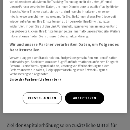
von Akzeptieren aktivieren Sie Tracking-Technologien für die unter „Wir und
unsere Partner verarbeiten Daten, um Ihnen Dienste bereitzustellen“ aufgeführten
Zwecke. Wenn Tracker deaktiviert sind, sind manche Inhalte und Anzeigen
möglicherweise nicht mehr so relevant für Sie. Sie können dieses Menü jederzeit
wieder aufrufen, um Ihre Einstellungen zu ändern oder Ihre Einwilligung zu
Sie soll mit Bezugsrecht in der Grössenordnung von
widerrufen, indem Sie auf den Link Voreinstellungen verwalten am unteren Rand
rund 200 Mio Franken im April oder Mai durchgeführt
der Webseite klicken. Ihre Einstellungen gelten innerhalb unseres Website. Weitere
Informationen finden Sie in unserer Datenschutzerklärung.
werden, wie die UBS am Donnerstagabend mitteilte.
Wir und unsere Partner verarbeiten Daten, um Folgendes
bereitzustellen:
Der Emissionspreis werde sich aus dem Inventarwert
Verwendung genauer Standortdaten. Endgeräteeigenschaften zur Identifikation
per Abschluss 31. Dezember 2023 nach Ausschüttung
aktiv abfragen. Speichern von oder Zugriff auf Informationen auf einem Endgerät.
Personalisierte Werbung und Inhalte, Messung von Werbeleistung und der
zuzüglich der aufgelaufenen Erträge bis zum
Performance von Inhalten, Zielgruppenforschung sowie Entwicklung und
Liberierungsdatum sowie der Ausgabekommission
Verbesserung von Angeboten.
Liste der Partner (Lieferanten)
zusammensetzen. Die genauen Konditionen werde man
aber erst Mitte April bekanntgeben, hiess es weiter. Die
Fondsleitung behalte sich ausserdem vor, die
EINSTELLUNGEN
AKZEPTIEREN
Kapitalerhöhung in Abhängigkeit der Marktentwicklung
zu verschieben.
Ziel der Kapitalerhöhung seien zusätzliche Mittel für