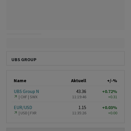
UBS GROUP
Name
Aktuell
+/-%
UBS Group N
43.36
+0.72%
CHF
SWX
11:19:46
+0.31
EUR/USD
1.15
+0.03%
USD
FXR
11:35:26
+0.00