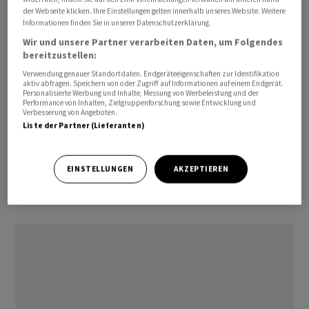
Die Summe des Vergleichs wurde laut den UBS-
der Webseite klicken. Ihre Einstellungen gelten innerhalb unseres Website. Weitere
Informationen finden Sie in unserer Datenschutzerklärung.
Angaben bereits in früheren Quartalen vollständig
Wir und unsere Partner verarbeiten Daten, um Folgendes
zurückgestellt und wird sich damit auf das Ergebnis
bereitzustellen:
nicht auswirken.
Verwendung genauer Standortdaten. Endgeräteeigenschaften zur Identifikation
aktiv abfragen. Speichern von oder Zugriff auf Informationen auf einem Endgerät.
Die Einigung kommt nicht überraschend. So hatte die
Personalisierte Werbung und Inhalte, Messung von Werbeleistung und der
Performance von Inhalten, Zielgruppenforschung sowie Entwicklung und
UBS zuletzt im Ergebnis für das erste Quartal 2023 die
Verbesserung von Angeboten.
Liste der Partner (Lieferanten)
Rückstellungen in dieser Sache um 665 Millionen US-
Dollar
erhöht. Entsprechende Gespräche mit dem DoJ
seien "weit vorangeschritten", hiess es im April dazu.
EINSTELLUNGEN
AKZEPTIEREN
Ursprünglich hatte die UBS die Auseinandersetzung gar
vor Gericht klären wollen.